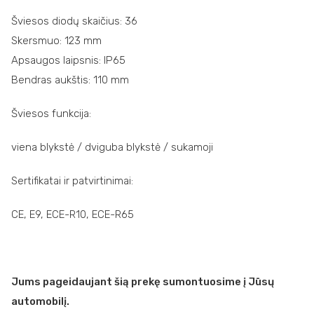
Šviesos diodų skaičius: 36
Skersmuo: 123 mm
Apsaugos laipsnis: IP65
Bendras aukštis: 110 mm
Šviesos funkcija:
viena blykstė / dviguba blykstė / sukamoji
Sertifikatai ir patvirtinimai:
CE, E9, ECE-R10, ECE-R65
Jums pageidaujant šią prekę sumontuosime į Jūsų
automobilį.