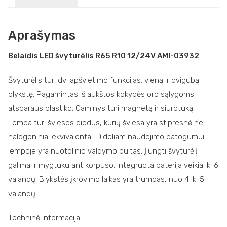
Aprašymas
Belaidis LED švyturėlis R65 R10 12/24V AMI-03932
Švyturėlis turi dvi apšvietimo funkcijas: vieną ir dvigubą
blykstę. Pagamintas iš aukštos kokybės oro sąlygoms
atsparaus plastiko. Gaminys turi magnetą ir siurbtuką.
Lempa turi šviesos diodus, kurių šviesa yra stipresnė nei
halogeniniai ekvivalentai. Dideliam naudojimo patogumui
lempoje yra nuotolinio valdymo pultas. Įjungti švyturėlį
galima ir mygtuku ant korpuso. Integruota baterija veikia iki 6
valandų. Blykstės įkrovimo laikas yra trumpas, nuo 4 iki 5
valandų.
Techninė informacija: