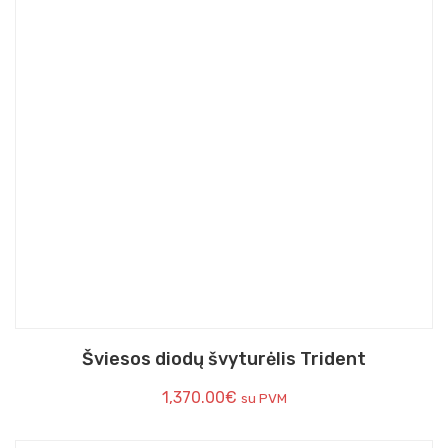
Šviesos diodų švyturėlis Trident
1,370.00
€
su PVM