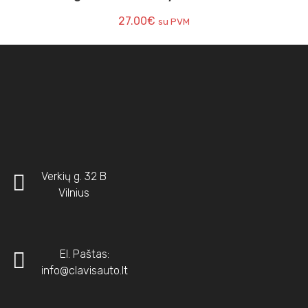
27.00
€
su PVM
Verkių g. 32 B
Vilnius
El. Paštas:
info@clavisauto.lt