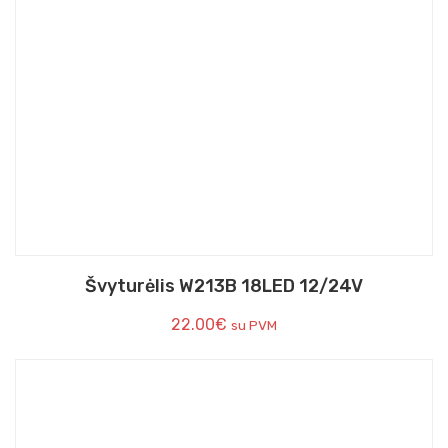
Švyturėlis W213B 18LED 12/24V
22.00
€
su PVM