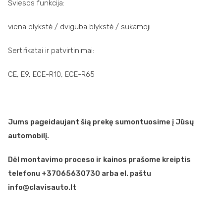
Šviesos funkcija:
viena blykstė / dviguba blykstė / sukamoji
Sertifikatai ir patvirtinimai:
CE, E9, ECE-R10, ECE-R65
Jums pageidaujant šią prekę sumontuosime į Jūsų
automobilį.
Dėl montavimo proceso ir kainos prašome kreiptis
telefonu +37065630730 arba el. paštu
info@clavisauto.lt