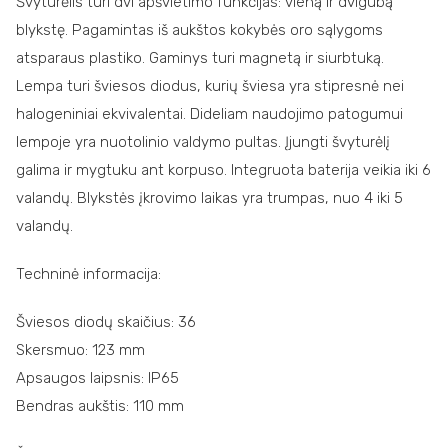
Švyturėlis turi dvi apšvietimo funkcijas: vieną ir dvigubą
blykstę. Pagamintas iš aukštos kokybės oro sąlygoms
atsparaus plastiko. Gaminys turi magnetą ir siurbtuką.
Lempa turi šviesos diodus, kurių šviesa yra stipresnė nei
halogeniniai ekvivalentai. Dideliam naudojimo patogumui
lempoje yra nuotolinio valdymo pultas. Įjungti švyturėlį
galima ir mygtuku ant korpuso. Integruota baterija veikia iki 6
valandų. Blykstės įkrovimo laikas yra trumpas, nuo 4 iki 5
valandų.
Techninė informacija:
Šviesos diodų skaičius: 36
Skersmuo: 123 mm
Apsaugos laipsnis: IP65
Bendras aukštis: 110 mm