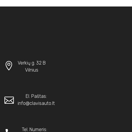
Verkių g. 32 B
Vilnius
El. Paštas:
info@clavisauto.lt
Tel. Numeris: