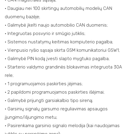
• CAN magistralės sąsaja;
• Daugiau nei 100 skirtingų automobilių modelių CAN
duomenų bazėje;
• Galimybė įkelti naujo automobilio CAN duomenis;
• Integruotas posvyrio ir smūgio jutiklis;
• Sistemos nustatymų keitimas kompiuterio pagalba;
• Vienpusio ryšio sąsaja skirta GSM komunikatoriui GSW1;
• Galimybė PIN kodą įvesti slapto mygtuko pagalba;
• Starterio valdymo grandinės blokavimas integruota 30A
rele;
• 1 programuojamos paskirties įėjimas;
• 2 papildomi programuojamos paskirties išėjimai;
• Galimybė prijungti garsiakalbio tipo sireną;
• Garsinių signalų garsumo reguliavimas apsaugos
įjungimo/išjungimo metu;
• Pasirenkama garsinio signalo melodija (kai naudojamas