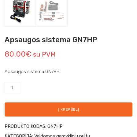
Apsaugos sistema GN7HP
80.00
€
su PVM
Apsaugos sistema GN7HP
Į KREPŠELĮ
PRODUKTO KODAS:
GN7HP
KATEGORIJA:
Valdomos gamykliniu pultu