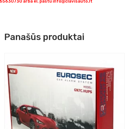
5630730 arba el. paštu info@clavisauto.lt
Panašūs produktai