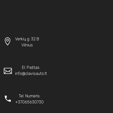
Verkių g. 32 B
Vilnius
El. Paštas:
info@clavisauto.lt
Tel. Numeris:
+37065630730