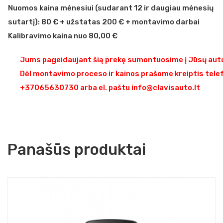
Nuomos kaina mėnesiui (sudarant 12 ir daugiau mėnesių
sutartį): 80 € + užstatas 200 € + montavimo darbai
Kalibravimo kaina nuo 80,00 €
Jums pageidaujant šią prekę sumontuosime į Jūsų auto
Dėl montavimo proceso ir kainos prašome kreiptis tele
+37065630730 arba el. paštu info@clavisauto.lt
Panašūs produktai