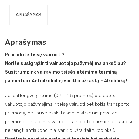
APRAŠYMAS
Aprašymas
Praradote teisę vairuoti?
Norite susigrąžinti vairuotojo pažymėjimą anksčiau?
Susitrumpink vairavimo teisės atėmimo terminą –
įsimontuok Antialkoholinį variklio užraktą – Alkobloką!
Jei dėl lengvo girtumo (0.4 – 1.5 promilės) praradote
vairuotojo pažymėjimą ir teisę vairuoti bet kokią transporto
priemonę, bet buvo paskirta administracinio poveikio
priemonė, Draudimas vairuoti transporto priemones, kuriose
neįrengti antialkoholiniai variklio užraktai(Alkoblokai),
Regitroje nereikės perlaikyti teorinio bei praktinio