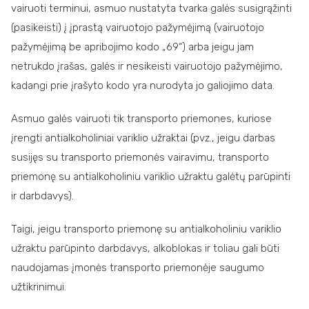
vairuoti terminui, asmuo nustatyta tvarka galės susigrąžinti
(pasikeisti) į įprastą vairuotojo pažymėjimą (vairuotojo
pažymėjimą be apribojimo kodo „69“) arba jeigu jam
netrukdo įrašas, galės ir nesikeisti vairuotojo pažymėjimo,
kadangi prie įrašyto kodo yra nurodyta jo galiojimo data.
Asmuo galės vairuoti tik transporto priemones, kuriose
įrengti antialkoholiniai variklio užraktai (pvz., jeigu darbas
susijęs su transporto priemonės vairavimu, transporto
priemonę su antialkoholiniu variklio užraktu galėtų parūpinti
ir darbdavys).
Taigi, jeigu transporto priemonę su antialkoholiniu variklio
užraktu parūpinto darbdavys, alkoblokas ir toliau gali būti
naudojamas įmonės transporto priemonėje saugumo
užtikrinimui.