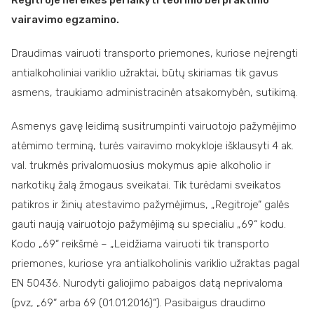
vairavimo egzamino.
Draudimas vairuoti transporto priemones, kuriose neįrengti
antialkoholiniai variklio užraktai, būtų skiriamas tik gavus
asmens, traukiamo administracinėn atsakomybėn, sutikimą.
Asmenys gavę leidimą susitrumpinti vairuotojo pažymėjimo
atėmimo terminą, turės vairavimo mokykloje išklausyti 4 ak.
val. trukmės privalomuosius mokymus apie alkoholio ir
narkotikų žalą žmogaus sveikatai. Tik turėdami sveikatos
patikros ir žinių atestavimo pažymėjimus, „Regitroje“ galės
gauti naują vairuotojo pažymėjimą su specialiu „69“ kodu.
Kodo „69“ reikšmė – „Leidžiama vairuoti tik transporto
priemones, kuriose yra antialkoholinis variklio užraktas pagal
EN 50436. Nurodyti galiojimo pabaigos datą neprivaloma
(pvz, „69“ arba 69 (01.01.2016)“). Pasibaigus draudimo