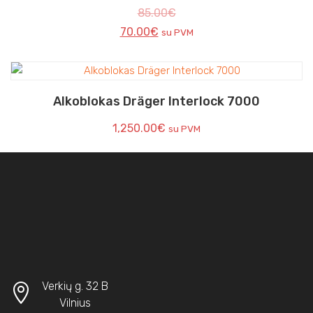
85.00
€
70.00
€
su PVM
Alkoblokas Dräger Interlock 7000
1,250.00
€
su PVM
Verkių g. 32 B
Vilnius