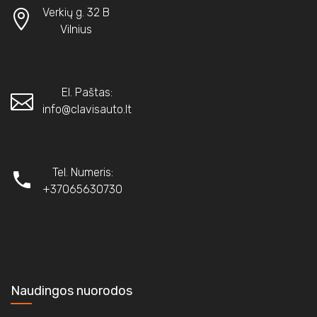
Verkių g. 32 B
Vilnius
El. Paštas:
info@clavisauto.lt
Tel. Numeris:
+37065630730
Naudingos nuorodos