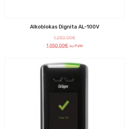
Alkoblokas Dignita AL-100V
1,250.00
€
1,050.00
€
su PVM