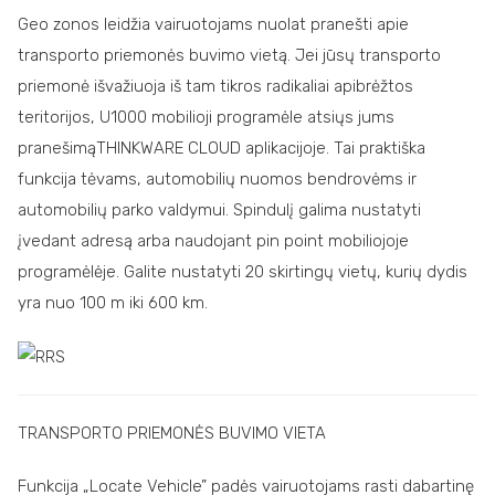
Geo zonos leidžia vairuotojams nuolat pranešti apie
transporto priemonės buvimo vietą. Jei jūsų transporto
priemonė išvažiuoja iš tam tikros radikaliai apibrėžtos
teritorijos, U1000 mobilioji programėle atsiųs jums
pranešimąTHINKWARE CLOUD aplikacijoje. Tai praktiška
funkcija tėvams, automobilių nuomos bendrovėms ir
automobilių parko valdymui. Spindulį galima nustatyti
įvedant adresą arba naudojant pin point mobiliojoje
programėlėje. Galite nustatyti 20 skirtingų vietų, kurių dydis
yra nuo 100 m iki 600 km.
TRANSPORTO PRIEMONĖS BUVIMO VIETA
Funkcija „Locate Vehicle” padės vairuotojams rasti dabartinę