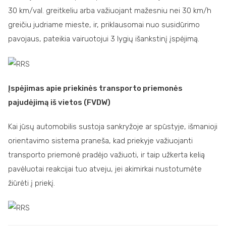
30 km/val. greitkeliu arba važiuojant mažesniu nei 30 km/h
greičiu judriame mieste, ir, priklausomai nuo susidūrimo
pavojaus, pateikia vairuotojui 3 lygių išankstinį įspėjimą.
Įspėjimas apie priekinės transporto priemonės
pajudėjimą iš vietos (FVDW)
Kai jūsų automobilis sustoja sankryžoje ar spūstyje, išmanioji
orientavimo sistema praneša, kad priekyje važiuojanti
transporto priemonė pradėjo važiuoti, ir taip užkerta kelią
pavėluotai reakcijai tuo atveju, jei akimirkai nustotumėte
žiūrėti į priekį.