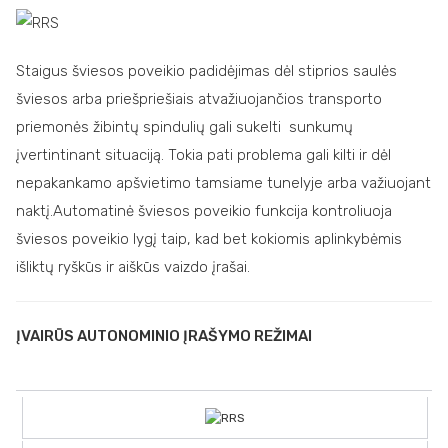
Staigus šviesos poveikio padidėjimas dėl stiprios saulės
šviesos arba priešpriešiais atvažiuojančios transporto
priemonės žibintų spindulių gali sukelti sunkumų
įvertintinant situaciją. Tokia pati problema gali kilti ir dėl
nepakankamo apšvietimo tamsiame tunelyje arba važiuojant
naktį.Automatinė šviesos poveikio funkcija kontroliuoja
šviesos poveikio lygį taip, kad bet kokiomis aplinkybėmis
išliktų ryškūs ir aiškūs vaizdo įrašai.
ĮVAIRŪS AUTONOMINIO ĮRAŠYMO REŽIMAI