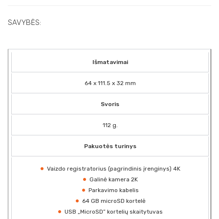
SAVYBĖS:
Išmatavimai
64 x 111.5 x 32 mm
Svoris
112 g.
Pakuotės turinys
Vaizdo registratorius (pagrindinis įrenginys) 4K
Galinė kamera 2K
Parkavimo kabelis
64 GB microSD kortelė
USB „MicroSD” kortelių skaitytuvas