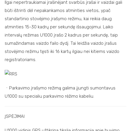
Ilgai nepertraukiamai įrašinėjant svarbūs įrašai ir vaizdai gali
būti ištrinti dėl nepakankamos atminties vietos, ypač
standartinio stovėjimo įrašymo režimu, kai reikia daug
atminties 15-30 kadrų per sekundę išsaugojimui. Laiko
intervalų režimas U1000 įrašo 2 kadrus per sekundę, taip
sumažindamas vaizdo failo dydį. Tai leidžia vaizdo įrašus
stovėjimo režimu tęsti iki 16 kartų ilgiau nei kitiems vaizdo
registratoriams.
ㆍParkavimo įrašymo režimą galima įjungti sumontavus
U1000 su specialiu parkavimo rėžimo kabeliu.
ĮSPĖJIMAI
U1000 vidinis GPS užtikrina tikslią informaciją apie buvimo