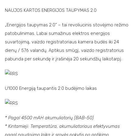
NAUJOS KARTOS ENERGIJOS TAUPYMAS 2.0
„Energijos taupymas 2.0” – tai revoliucinis stovėjimo režimo
patobulinimas. Labai sumažinus elektros energijos
suvartojimą, vaizdo registratoriaus kamera budės iki 24
dienų / 576 valandų. Aptikus smūgį, vaizdo registratorius
pabunda per sekundę ir įrašinėja 20 sekundžių laikotarpį.
U1000 Energiją taupantis 2.0 budėjimo laikas
* Pagal 4500 mAH akumuliatorių (BAB-50)
* Kintamieji: Temperatūra, akumuliatoriaus efektyvumas
pagal naudojimo laiką ir srovės pokytis po aptikimo