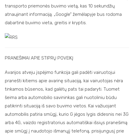
transporto priemonės buvimo vietą, kas 10 sekundžių
atnaujinant informaciją. „Google” žemėlapyje bus rodoma
dabartinė buvimo vieta, greitis ir kryptis.
PRANEŠIMAI APIE STIPRŲ POVEIKĮ
Avarijos atveju įspėjimo funkcija gali padėti vairuotojui
pranešti kitiems apie avarinę situaciją, kai vairuotojas nėra
tinkamos būsenos, kad galėtų pats tai padaryti. Tuomet
šeima arba automobilio savininkas gali nuotoliniu būdu
patikrinti situaciją iš savo buvimo vietos. Kai važiuojant
automobilis patiria smūgį, kurio G jėgos lygis didesnis nei 3G
arba 4G, vaizdo registratorius automatiškai išsiųs pranešimą
apie smūgį į naudotojo išmanųjį telefoną, prisijungusį prie