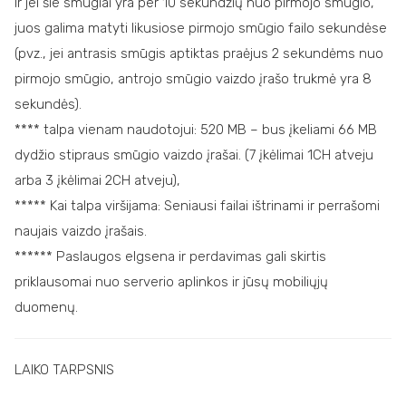
Ir jei šie smūgiai yra per 10 sekundžių nuo pirmojo smūgio,
juos galima matyti likusiose pirmojo smūgio failo sekundėse
(pvz., jei antrasis smūgis aptiktas praėjus 2 sekundėms nuo
pirmojo smūgio, antrojo smūgio vaizdo įrašo trukmė yra 8
sekundės).
**** talpa vienam naudotojui: 520 MB – bus įkeliami 66 MB
dydžio stipraus smūgio vaizdo įrašai. (7 įkėlimai 1CH atveju
arba 3 įkėlimai 2CH atveju),
***** Kai talpa viršijama: Seniausi failai ištrinami ir perrašomi
naujais vaizdo įrašais.
****** Paslaugos elgsena ir perdavimas gali skirtis
priklausomai nuo serverio aplinkos ir jūsų mobiliųjų
duomenų.
LAIKO TARPSNIS