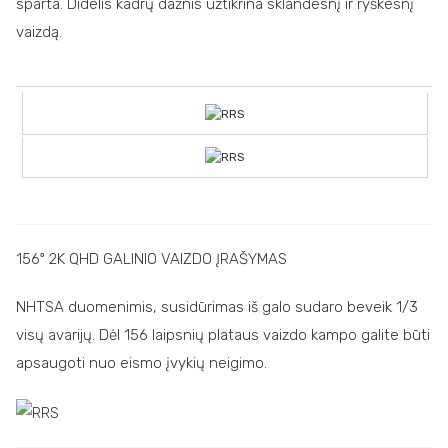
sparta. Didelis kadrų dažnis užtikrina sklandesnį ir ryškesnį
vaizdą.
156º 2K QHD GALINIO VAIZDO ĮRAŠYMAS
NHTSA duomenimis, susidūrimas iš galo sudaro beveik 1/3
visų avarijų. Dėl 156 laipsnių plataus vaizdo kampo galite būti
apsaugoti nuo eismo įvykių neigimo.