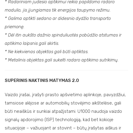
* Radariniam judesio aptikimui reikia papildomo radaro
modulio, jis įjungiamas tik energijos taupymo režimu.
* Galima aptikti sedano ar didesnio dydžio transporto
priemonę.
* Dėl itin aukšto dažnio spinduliuotės pobūdžio atstumas ir
aptikimo laipsnis gali skirtis.
* Ne kiekvienas objektas gali būti aptiktas.
* Metalinis objektas gali sukelti radaro aptikimo sutrikimų.
SUPERINIS NAKTINIS MATYMAS 2.0
Vaizdo įrašai, įrašyti prasto apšvietimo aplinkoje, pavyzdžiui,
tamsiose alėjose ar automobilių stovėjimo aikštelėse, gali
būti neaiškūs ir sunkiai atpažįstami. U1000 naudoja vaizdo
signalų apdorojimo (ISP) technologiją, kad bet kokioje
situacijoje – važiuojant ar stovint – būtų įrašytas aiškus ir