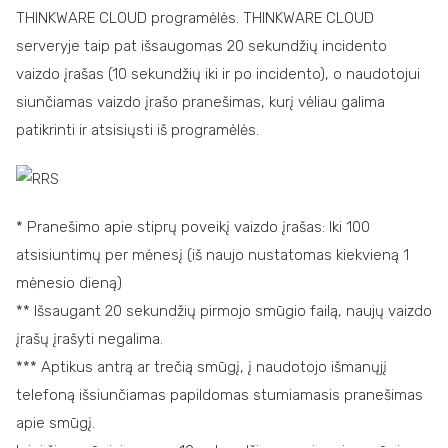
THINKWARE CLOUD programėlės. THINKWARE CLOUD
serveryje taip pat išsaugomas 20 sekundžių incidento
vaizdo įrašas (10 sekundžių iki ir po incidento), o naudotojui
siunčiamas vaizdo įrašo pranešimas, kurį vėliau galima
patikrinti ir atsisiųsti iš programėlės.
* Pranešimo apie stiprų poveikį vaizdo įrašas: Iki 100
atsisiuntimų per mėnesį (iš naujo nustatomas kiekvieną 1
mėnesio dieną)
** Išsaugant 20 sekundžių pirmojo smūgio failą, naujų vaizdo
įrašų įrašyti negalima.
*** Aptikus antrą ar trečią smūgį, į naudotojo išmanųjį
telefoną išsiunčiamas papildomas stumiamasis pranešimas
apie smūgį.