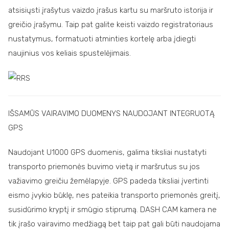
atsisiųsti įrašytus vaizdo įrašus kartu su maršruto istorija ir
greičio įrašymu. Taip pat galite keisti vaizdo registratoriaus
nustatymus, formatuoti atminties kortelę arba įdiegti
naujinius vos keliais spustelėjimais.
IŠSAMŪS VAIRAVIMO DUOMENYS NAUDOJANT INTEGRUOTĄ
GPS
Naudojant U1000 GPS duomenis, galima tiksliai nustatyti
transporto priemonės buvimo vietą ir maršrutus su jos
važiavimo greičiu žemėlapyje. GPS padeda tiksliai įvertinti
eismo įvykio būklę, nes pateikia transporto priemonės greitį,
susidūrimo kryptį ir smūgio stiprumą. DASH CAM kamera ne
tik įrašo vairavimo medžiagą bet taip pat gali būti naudojama