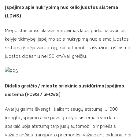
Įspėjimo apie nukrypimą nuo kelio juostos sistema
(LDWS)
Mieguistas ar išsiblaškęs vairavimas labai padidina avarijos
kelyje tikimybę. Įspėjimo apie nukrypimą nuo eismo juostos
sistema įspėja vairuotoją, kai automobilis išvažiuoja iš eismo
juostos didesniu nei 50 km/val. greičiu.
Didelio greičio / miesto priekinio susidūrimo įspėjimo
sistema (FCWS / uFCWS)
Avarijų galima išvengti išlaikant saugų atstumą. U1000
įrengta įspėjimo apie pavojų kelyje sistema realiu laiku
apskaičiuoja atstumą tarp jūsų automobilio ir priešais
važiuojančios transporto priemonės, važiuojant didesniu nei