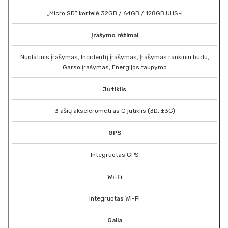
„Micro SD” kortelė 32GB / 64GB / 128GB UHS-I
Įrašymo rėžimai
Nuolatinis įrašymas, Incidentų įrašymas, Įrašymas rankiniu būdu,
Garso įrašymas, Energijos taupymo
Jutiklis
3 ašių akselerometras G jutiklis (3D, ±3G)
GPS
Integruotas GPS
Wi-Fi
Integruotas Wi-Fi
Galia