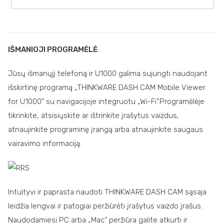
IŠMANIOJI PROGRAMĖLĖ
Jūsų išmanųjį telefoną ir U1000 galima sujungti naudojant
išskirtinę programą „THINKWARE DASH CAM Mobile Viewer
for U1000” su navigacijoje integruotu „Wi-Fi”.Programėlėje
tikrinkite, atsisiųskite ar ištrinkite įrašytus vaizdus,
atnaujinkite programinę įrangą arba atnaujinkite saugaus
vairavimo informaciją.
Intuityvi ir paprasta naudoti THINKWARE DASH CAM sąsaja
leidžia lengvai ir patogiai peržiūrėti įrašytus vaizdo įrašus.
Naudodamiesi PC arba „Mac” peržiūra galite atkurti ir