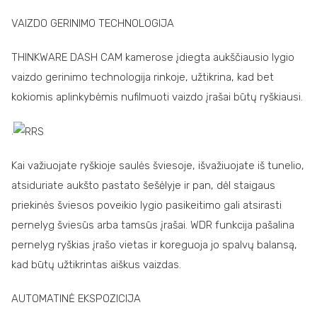
VAIZDO GERINIMO TECHNOLOGIJA
THINKWARE DASH CAM kamerose įdiegta aukščiausio lygio
vaizdo gerinimo technologija rinkoje, užtikrina, kad bet
kokiomis aplinkybėmis nufilmuoti vaizdo įrašai būtų ryškiausi.
.
Kai važiuojate ryškioje saulės šviesoje, išvažiuojate iš tunelio,
atsiduriate aukšto pastato šešėlyje ir pan, dėl staigaus
priekinės šviesos poveikio lygio pasikeitimo gali atsirasti
pernelyg šviesūs arba tamsūs įrašai. WDR funkcija pašalina
pernelyg ryškias įrašo vietas ir koreguoja jo spalvų balansą,
kad būtų užtikrintas aiškus vaizdas.
AUTOMATINĖ EKSPOZICIJA