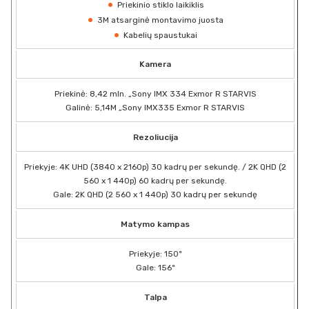
Priekinio stiklo laikiklis
3M atsarginė montavimo juosta
Kabelių spaustukai
Kamera
Priekinė: 8,42 mln. „Sony IMX 334 Exmor R STARVIS
Galinė: 5,14M „Sony IMX335 Exmor R STARVIS
Rezoliucija
Priekyje: 4K UHD (3840 x 2160p) 30 kadrų per sekundę. / 2K QHD (2
560 x 1 440p) 60 kadrų per sekundę.
Gale: 2K QHD (2 560 x 1 440p) 30 kadrų per sekundę
Matymo kampas
Priekyje: 150º
Gale: 156º
Talpa