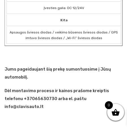
Įvesties galia: DC 12/24V
Kita
Apsaugos šviesos diodas / veikimo būsenos šviesos diodas / GPS
imtuvo šviesos diodas / „Wi-Fi” šviesos diodas
Jums pageidaujant šią prekę sumontuosime į Jūsų
automobilį.
Dėl montavimo proceso ir kainos prašome kreiptis
telefonu +37065630730 arba el. paštu
0
info@clavisauto.lt