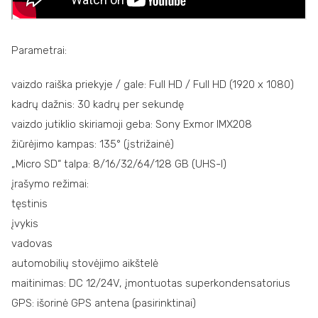
Parametrai:
vaizdo raiška priekyje / gale: Full HD / Full HD (1920 x 1080)
kadrų dažnis: 30 kadrų per sekundę
vaizdo jutiklio skiriamoji geba: Sony Exmor IMX208
žiūrėjimo kampas: 135° (įstrižainė)
„Micro SD“ talpa: 8/16/32/64/128 GB (UHS-I)
įrašymo režimai:
tęstinis
įvykis
vadovas
automobilių stovėjimo aikštelė
maitinimas: DC 12/24V, įmontuotas superkondensatorius
GPS: išorinė GPS antena (pasirinktinai)