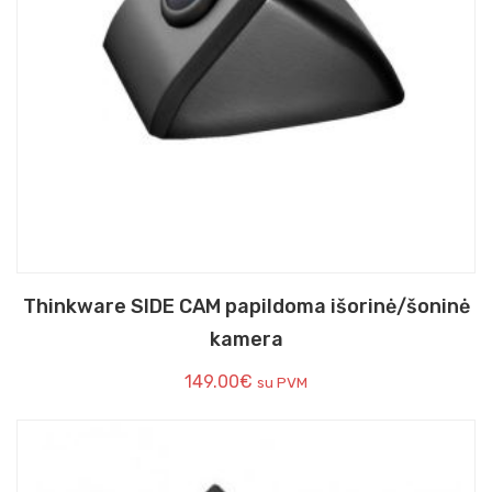
Thinkware SIDE CAM papildoma išorinė/šoninė
kamera
149.00
€
su PVM