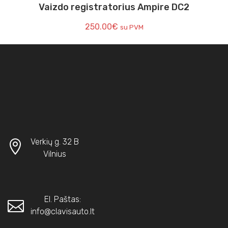
Vaizdo registratorius Ampire DC2
250.00
€
su PVM
Verkių g. 32 B
Vilnius
El. Paštas:
info@clavisauto.lt