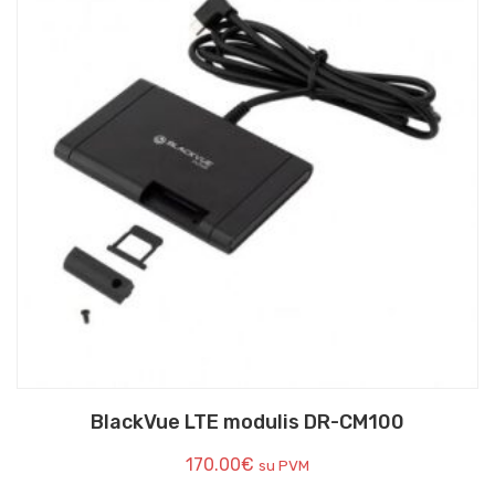
BlackVue LTE modulis DR-CM100
170.00
€
su PVM