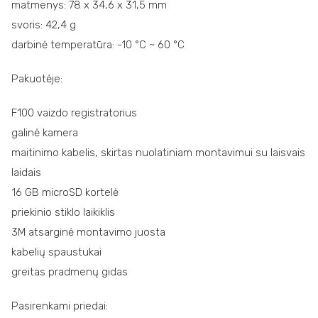
matmenys: 78 x 34,6 x 31,5 mm
svoris: 42,4 g
darbinė temperatūra: -10 °C ~ 60 °C
Pakuotėje:
F100 vaizdo registratorius
galinė kamera
maitinimo kabelis, skirtas nuolatiniam montavimui su laisvais
laidais
16 GB microSD kortelė
priekinio stiklo laikiklis
3M atsarginė montavimo juosta
kabelių spaustukai
greitas pradmenų gidas
Pasirenkami priedai: