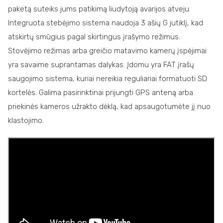
paketą suteiks jums patikimą liudytoją avarijos atveju.
Integruota stebėjimo sistema naudoja 3 ašių G jutiklį, kad
atskirtų smūgius pagal skirtingus įrašymo režimus.
Stovėjimo režimas arba greičio matavimo kamerų įspėjimai
yra savaime suprantamas dalykas. Įdomu yra FAT įrašų
saugojimo sistema, kuriai nereikia reguliariai formatuoti SD
kortelės. Galima pasirinktinai prijungti GPS anteną arba
priekinės kameros užrakto dėklą, kad apsaugotumėte jį nuo
klastojimo.