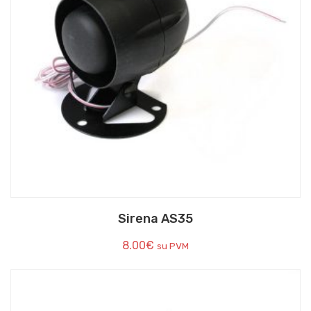
Sirena AS35
8.00
€
su PVM