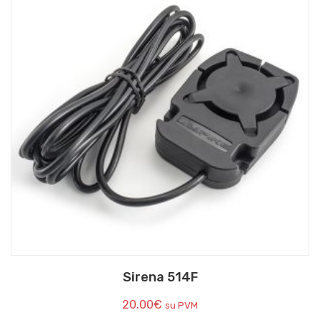
Sirena 514F
20.00
€
su PVM