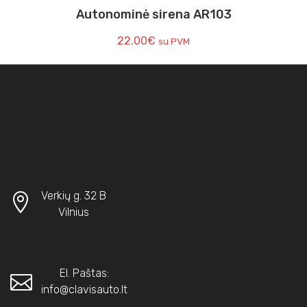
Autonominė sirena AR103
22.00
€
su PVM
Verkių g. 32 B
Vilnius
El. Paštas:
info@clavisauto.lt