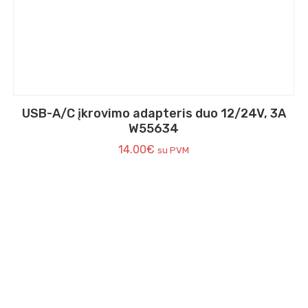
USB-A/C įkrovimo adapteris duo 12/24V, 3A
W55634
14.00
€
su PVM
El. Paštas:
info@clavisauto.lt