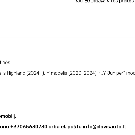
KATEGORIJA:
Kitos prekės
tinės.
elis Highland (2024+), Y modelis (2020–2024) ir „Y Juniper“ mo
mobilį.
fonu +37065630730 arba el. paštu info@clavisauto.lt