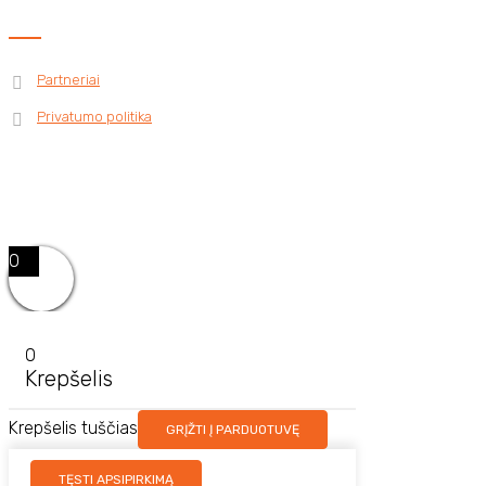
Naudingos nuorodos
Partneriai
Privatumo politika
0
0
Krepšelis
Krepšelis tuščias
GRĮŽTI Į PARDUOTUVĘ
TĘSTI APSIPIRKIMĄ