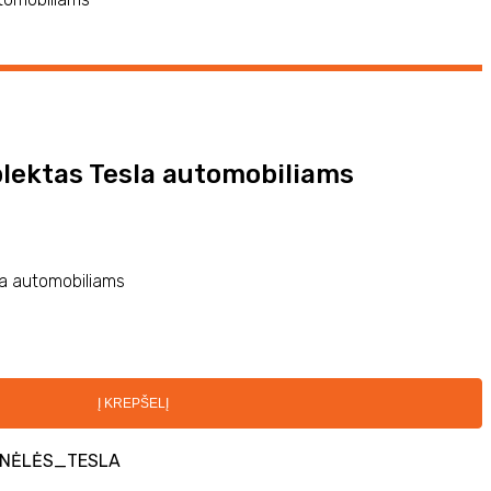
lektas Tesla automobiliams
a automobiliams
Į KREPŠELĮ
NĖLĖS_TESLA