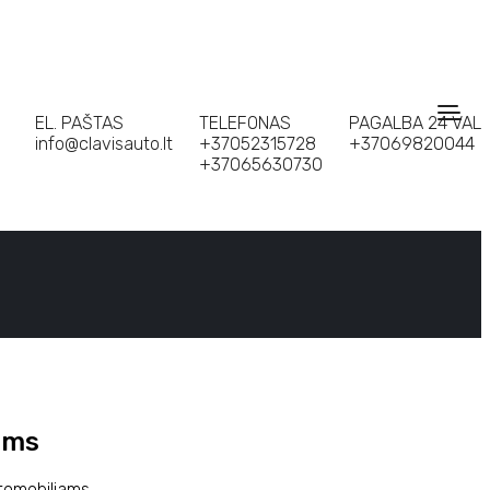
EL. PAŠTAS
TELEFONAS
PAGALBA 24 VAL
info@clavisauto.lt
+37052315728
+37069820044
+37065630730
ams
tomobiliams