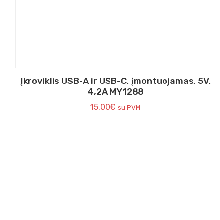
Įkroviklis USB-A ir USB-C, įmontuojamas, 5V,
4,2A MY1288
15.00
€
su PVM
Tel. Numeris:
+37065630730