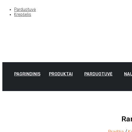
Parduotuvė
Krepšelis
PAGRINDINIS
PRODUKTAI
PARDUOTUVĖ
NAU
Ra
Pradžia
/
K