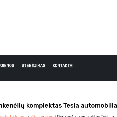
JIENOS
STEBĖJIMAS
KONTAKTAI
nkenėlių komplektas Tesla automobili
omforto įranga
/
Kitos prekės
/ Rankenėlių komplektas Tesla au