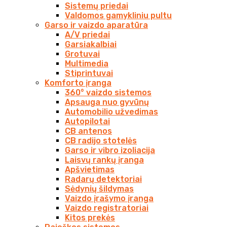
Sistemų priedai
Valdomos gamykliniu pultu
Garso ir vaizdo aparatūra
A/V priedai
Garsiakalbiai
Grotuvai
Multimedia
Stiprintuvai
Komforto įranga
360° vaizdo sistemos
Apsauga nuo gyvūnų
Automobilio užvedimas
Autopilotai
CB antenos
CB radijo stotelės
Garso ir vibro izoliacija
Laisvų rankų įranga
Apšvietimas
Radarų detektoriai
Sėdynių šildymas
Vaizdo įrašymo įranga
Vaizdo registratoriai
Kitos prekės