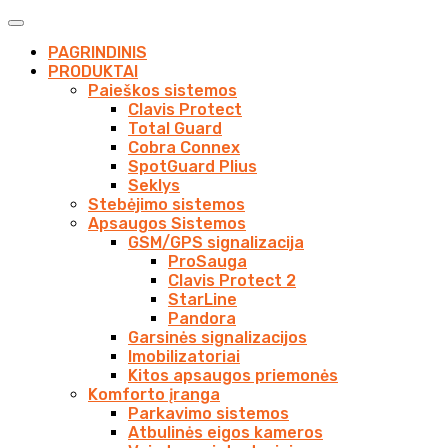
PAGRINDINIS
PRODUKTAI
Paieškos sistemos
Clavis Protect
Total Guard
Cobra Connex
SpotGuard Plius
Seklys
Stebėjimo sistemos
Apsaugos Sistemos
GSM/GPS signalizacija
ProSauga
Clavis Protect 2
StarLine
Pandora
Garsinės signalizacijos
Imobilizatoriai
Kitos apsaugos priemonės
Komforto įranga
Parkavimo sistemos
Atbulinės eigos kameros