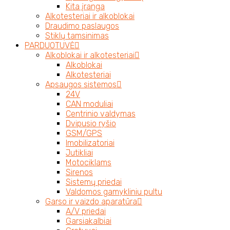
Kita įranga
Alkotesteriai ir alkoblokai
Draudimo paslaugos
Stiklų tamsinimas
PARDUOTUVĖ
Alkoblokai ir alkotesteriai
Alkoblokai
Alkotesteriai
Apsaugos sistemos
24V
CAN moduliai
Centrinio valdymas
Dvipusio ryšio
GSM/GPS
Imobilizatoriai
Jutikliai
Motociklams
Sirenos
Sistemų priedai
Valdomos gamykliniu pultu
Garso ir vaizdo aparatūra
A/V priedai
Garsiakalbiai