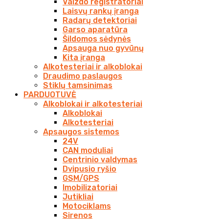
Vaizdo registratoriai
Laisvų rankų įranga
Radarų detektoriai
Garso aparatūra
Šildomos sėdynės
Apsauga nuo gyvūnų
Kita įranga
Alkotesteriai ir alkoblokai
Draudimo paslaugos
Stiklų tamsinimas
PARDUOTUVĖ
Alkoblokai ir alkotesteriai
Alkoblokai
Alkotesteriai
Apsaugos sistemos
24V
CAN moduliai
Centrinio valdymas
Dvipusio ryšio
GSM/GPS
Imobilizatoriai
Jutikliai
Motociklams
Sirenos