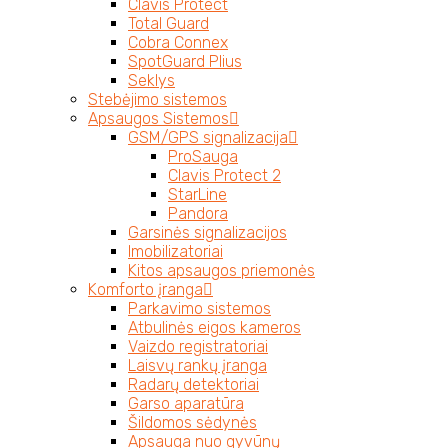
Clavis Protect
Total Guard
Cobra Connex
SpotGuard Plius
Seklys
Stebėjimo sistemos
Apsaugos Sistemos
GSM/GPS signalizacija
ProSauga
Clavis Protect 2
StarLine
Pandora
Garsinės signalizacijos
Imobilizatoriai
Kitos apsaugos priemonės
Komforto įranga
Parkavimo sistemos
Atbulinės eigos kameros
Vaizdo registratoriai
Laisvų rankų įranga
Radarų detektoriai
Garso aparatūra
Šildomos sėdynės
Apsauga nuo gyvūnų