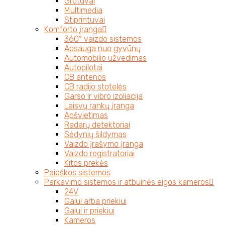
Grotuvai
Multimedia
Stiprintuvai
Komforto įranga
360° vaizdo sistemos
Apsauga nuo gyvūnų
Automobilio užvedimas
Autopilotai
CB antenos
CB radijo stotelės
Garso ir vibro izoliacija
Laisvų rankų įranga
Apšvietimas
Radarų detektoriai
Sėdynių šildymas
Vaizdo įrašymo įranga
Vaizdo registratoriai
Kitos prekės
Paieškos sistemos
Parkavimo sistemos ir atbuinės eigos kameros
24V
Galui arba priekiui
Galui ir priekiui
Kameros