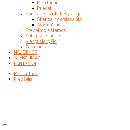
Monitoriai
Priedai
Specialios paskirties įranga
Sirenos ir garsiakalbiai
Švyturėliai
Stebėjimo sistemos
Stiklų tamsinimas
Vienpusio ryšio
Ženklinimas
NAUJIENOS
STEBĖJIMAS
KONTAKTAI
Parduotuvė
Krepšelis