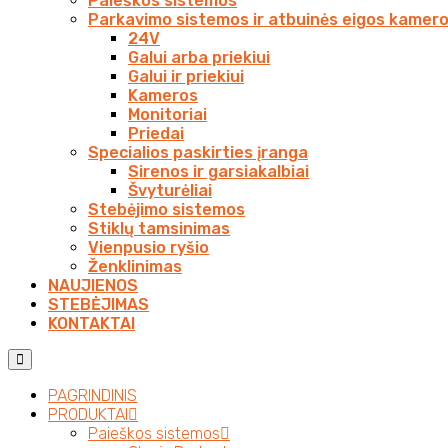
Paieškos sistemos
Parkavimo sistemos ir atbuinės eigos kamer
24V
Galui arba priekiui
Galui ir priekiui
Kameros
Monitoriai
Priedai
Specialios paskirties įranga
Sirenos ir garsiakalbiai
Švyturėliai
Stebėjimo sistemos
Stiklų tamsinimas
Vienpusio ryšio
Ženklinimas
NAUJIENOS
STEBĖJIMAS
KONTAKTAI
PAGRINDINIS
PRODUKTAI
Paieškos sistemos