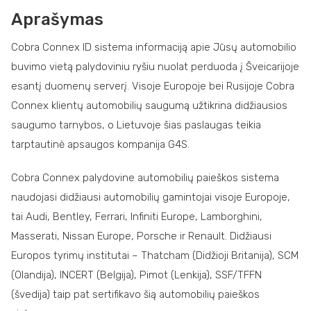
Aprašymas
Cobra Connex ID sistema informaciją apie Jūsų automobilio
buvimo vietą palydoviniu ryšiu nuolat perduoda į Šveicarijoje
esantį duomenų serverį. Visoje Europoje bei Rusijoje Cobra
Connex klientų automobilių saugumą užtikrina didžiausios
saugumo tarnybos, o Lietuvoje šias paslaugas teikia
tarptautinė apsaugos kompanija G4S.
Cobra Connex palydovine automobilių paieškos sistema
naudojasi didžiausi automobilių gamintojai visoje Europoje,
tai Audi, Bentley, Ferrari, Infiniti Europe, Lamborghini,
Masserati, Nissan Europe, Porsche ir Renault. Didžiausi
Europos tyrimų institutai – Thatcham (Didžioji Britanija), SCM
(Olandija), INCERT (Belgija), Pimot (Lenkija), SSF/TFFN
(švedija) taip pat sertifikavo šią automobilių paieškos