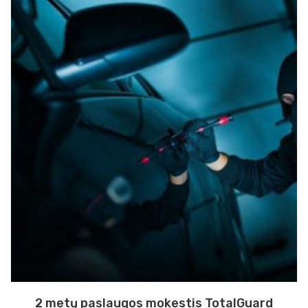
2 metų paslaugos mokestis TotalGuard