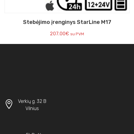
Stebėjimo įrenginys StarLine M17
207.00
€
su PVM
Verkių g. 32 B
Vilnius