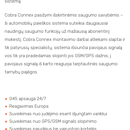
sistemą.
Cobra Connex pasižymi išskirtinėmis saugumo savybėmis –
ši automobilių paieškos sistema suteikia daugiausiai
naudingų saugumo funkcijų už mažiausią abonentinį
mokestį; Cobra Connex montavimo darbai atliekami slaptai ir
tik patyrusių specialistų; sistema išsiunčia pavojaus signalą
vos tik yra pradedamas slopinti jos GSM/GPS dažnis; į
pavojaus signalą iš karto reaguoja tarptautinės saugumo
tarnybų pajėgos.
G4S apsauga 24/7
Reagavimas Europa
Suveikimas nuo judėjimo esant išjungtam varikliui
Suveikimas nuo GPS/GSM signalo slopinimo
Suveikimas pajudėjus be vairuotojo kortelės