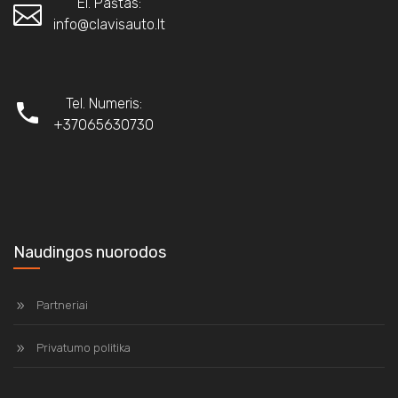
El. Paštas:
info@clavisauto.lt
Tel. Numeris:
+37065630730
Naudingos nuorodos
Partneriai
Privatumo politika