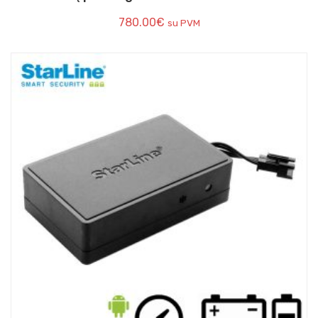
780.00
€
su PVM