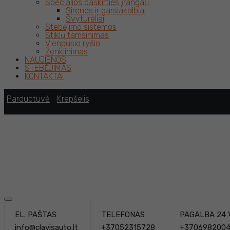
Specialios paskirties įranga
Sirenos ir garsiakalbiai
Švyturėliai
Stebėjimo sistemos
Stiklų tamsinimas
Vienpusio ryšio
Ženklinimas
NAUJIENOS
STEBĖJIMAS
KONTAKTAI
Parduotuvė
Krepšelis
EL. PAŠTAS
TELEFONAS
PAGALBA 24 
info@clavisauto.lt
+37052315728
+370698200