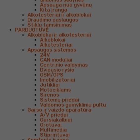
Apsauga nuo gyvūnų
Kita įranga
Alkotesteriai ir alkoblokai
Draudimo paslaugos
Stiklų tamsinimas
PARDUOTUVĖ
Alkoblokai ir alkotesteriai
Alkoblokai
Alkotesteriai
Apsaugos sistemos
24V
CAN moduliai
Centrinio valdymas
Dvipusio ryšio
GSM/GPS
Imobilizatoriai
Jutikliai
Motociklams
Sirenos
Sistemų priedai
Valdomos gamykliniu pultu
Garso ir vaizdo aparatūra
A/V priedai
Garsiakalbiai
Grotuvai
Multimedia
Stiprintuvai
Komforto įranga