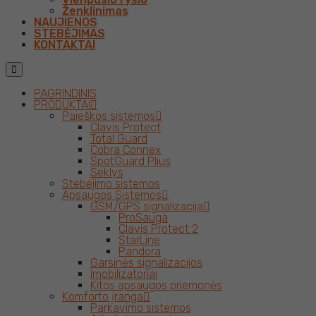
Ženklinimas
NAUJIENOS
STEBĖJIMAS
KONTAKTAI
PAGRINDINIS
PRODUKTAI
Paieškos sistemos
Clavis Protect
Total Guard
Cobra Connex
SpotGuard Plius
Seklys
Stebėjimo sistemos
Apsaugos Sistemos
GSM/GPS signalizacija
ProSauga
Clavis Protect 2
StarLine
Pandora
Garsinės signalizacijos
Imobilizatoriai
Kitos apsaugos priemonės
Komforto įranga
Parkavimo sistemos