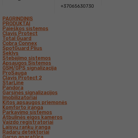
+37065630730
PAGRINDINIS
PRODUKTAI
Paieškos sistemos
Clavis Protect
Total Guard
Cobra Connex
SpotGuard Plius
Seklys
Stebėjimo sistemos
Apsaugos Sistemos
GSM/GPS signalizacija
ProSauga
Clavis Protect 2
StarLine
Pandora
Garsinės signalizacijos
Imobilizatoriai
Kitos apsaugos priemonės
Komforto įranga
Parkavimo sistemos
Atbulinės eigos kameros
Vaizdo registratoriai
Laisvų rankų įranga
Radarų detektoriai
Garso aparatūra