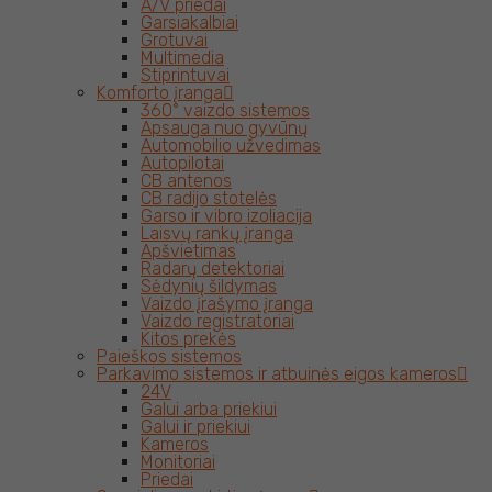
A/V priedai
Garsiakalbiai
Grotuvai
Multimedia
Stiprintuvai
Komforto įranga
360° vaizdo sistemos
Apsauga nuo gyvūnų
Automobilio užvedimas
Autopilotai
CB antenos
CB radijo stotelės
Garso ir vibro izoliacija
Laisvų rankų įranga
Apšvietimas
Radarų detektoriai
Sėdynių šildymas
Vaizdo įrašymo įranga
Vaizdo registratoriai
Kitos prekės
Paieškos sistemos
Parkavimo sistemos ir atbuinės eigos kameros
24V
Galui arba priekiui
Galui ir priekiui
Kameros
Monitoriai
Priedai