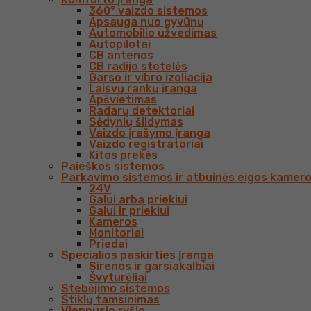
360° vaizdo sistemos
Apsauga nuo gyvūnų
Automobilio užvedimas
Autopilotai
CB antenos
CB radijo stotelės
Garso ir vibro izoliacija
Laisvų rankų įranga
Apšvietimas
Radarų detektoriai
Sėdynių šildymas
Vaizdo įrašymo įranga
Vaizdo registratoriai
Kitos prekės
Paieškos sistemos
Parkavimo sistemos ir atbuinės eigos kamer
24V
Galui arba priekiui
Galui ir priekiui
Kameros
Monitoriai
Priedai
Specialios paskirties įranga
Sirenos ir garsiakalbiai
Švyturėliai
Stebėjimo sistemos
Stiklų tamsinimas
Vienpusio ryšio