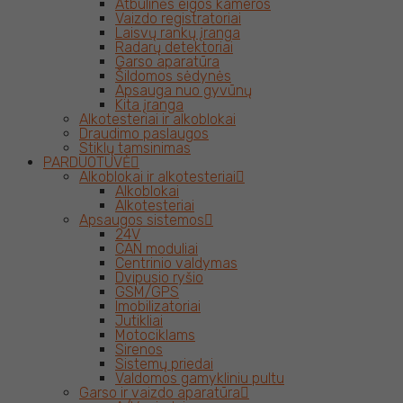
Atbulinės eigos kameros
Vaizdo registratoriai
Laisvų rankų įranga
Radarų detektoriai
Garso aparatūra
Šildomos sėdynės
Apsauga nuo gyvūnų
Kita įranga
Alkotesteriai ir alkoblokai
Draudimo paslaugos
Stiklų tamsinimas
PARDUOTUVĖ
Alkoblokai ir alkotesteriai
Alkoblokai
Alkotesteriai
Apsaugos sistemos
24V
CAN moduliai
Centrinio valdymas
Dvipusio ryšio
GSM/GPS
Imobilizatoriai
Jutikliai
Motociklams
Sirenos
Sistemų priedai
Valdomos gamykliniu pultu
Garso ir vaizdo aparatūra