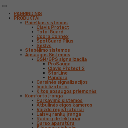
PAGRINDINIS
PRODUKTAI
Paieškos sistemos
Clavis Protect
Total Guard
Cobra Connex
SpotGuard Plius
Seklys
Stebėjimo sistemos
Apsaugos Sistemos
GSM/GPS signalizacija
ProSauga
Clavis Protect 2
StarLine
Pandora
Garsinės signalizacijos
Imobilizatoriai
Kitos apsaugos priemonės
Komforto įranga
Parkavimo sistemos
Atbulinės eigos kameros
Vaizdo registratoriai
Laisvų rankų įranga
Radarų detektoriai
Garso aparatūra
Šildomos sėdynės