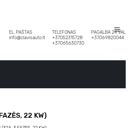
EL. PAŠTAS
TELEFONAS
PAGALBA 24 VAL
info@clavisauto.lt
+37052315728
+37069820044
+37065630730
 FAZĖS, 22 KW)
 (32A, 3 FAZĖS, 22 KW)