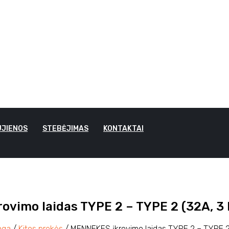
JIENOS
STEBĖJIMAS
KONTAKTAI
vimo laidas TYPE 2 – TYPE 2 (32A, 3
nga
/
Kitos prekės
/ MENNEKES įkrovimo laidas TYPE 2 – TYPE 2