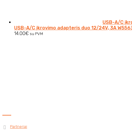
USB-A/C įkr
USB-A/C įkrovimo adapteris duo 12/24V, 3A W556
14.00
€
su PVM
Verkių g. 32 B
Vilnius
El. Paštas:
info@clavisauto.lt
Tel. Numeris:
+37065630730
Naudingos nuorodos
Partneriai