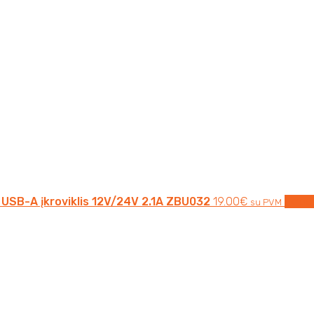
USB-A įkroviklis 12V/24V 2.1A ZBU032
19.00
€
Į krep
su PVM