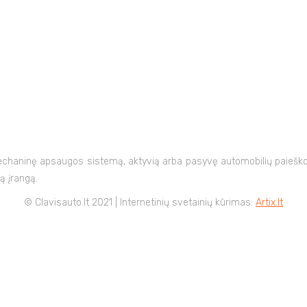
mechaninę apsaugos sistemą, aktyvią arba pasyvę automobilių paieškos
ą įrangą.
© Clavisauto.lt 2021 | Internetinių svetainių kūrimas:
Artix.lt