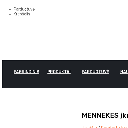
Parduotuvė
Krepšelis
PAGRINDINIS
PRODUKTAI
PARDUOTUVĖ
NAU
MENNEKES įkro
Pradžia
/
Komforto įra