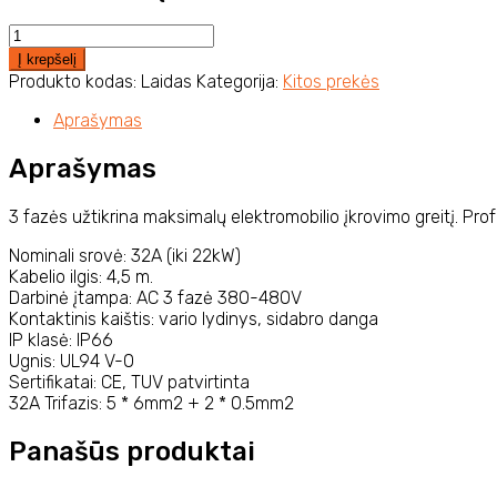
200.00€.
150.00€.
produkto
kiekis:
Į krepšelį
MENNEKES
Produkto kodas:
Laidas
Kategorija:
Kitos prekės
įkrovimo
laidas
Aprašymas
TYPE
2
Aprašymas
–
TYPE
3 fazės užtikrina maksimalų elektromobilio įkrovimo greitį. 
2
(32A,
Nominali srovė: 32A (iki 22kW)
3
Kabelio ilgis: 4,5 m.
FAZĖS,
Darbinė įtampa: AC 3 fazė 380-480V
22
Kontaktinis kaištis: vario lydinys, sidabro danga
KW)
IP klasė: IP66
Ugnis: UL94 V-0
Sertifikatai: CE, TUV patvirtinta
32A Trifazis: 5 * 6mm2 + 2 * 0.5mm2
Panašūs produktai