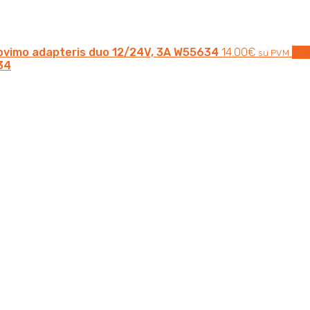
ovimo adapteris duo 12/24V, 3A W55634
14.00
€
Į kr
su PVM
34