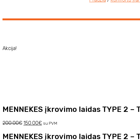
Akcija!
MENNEKES įkrovimo laidas TYPE 2 – T
Original
Current
200.00
€
150.00
€
su PVM
price
price
was:
is:
MENNEKES įkrovimo laidas TYPE 2 – T