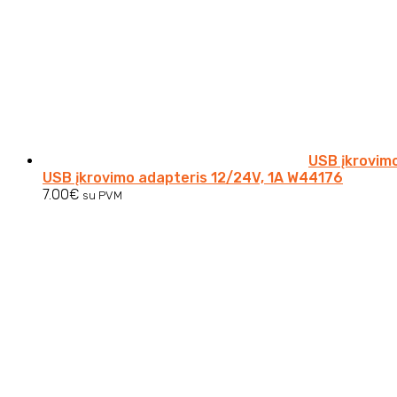
USB įkrovim
USB įkrovimo adapteris 12/24V, 1A W44176
7.00
€
su PVM