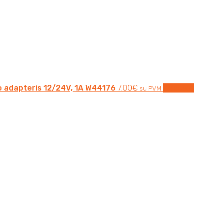
o adapteris 12/24V, 1A W44176
7.00
€
Į krepšelį
su PVM