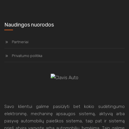
Naudingos nuorodos
Partneriai
Privatumo politika
Savo klientui galime pasiūlyti bet kokio sudėtingumo
elektroninę, mechaninę apsaugos sistemą, aktyvią arba
pasyvę automobilių paieškos sistema, taip pat ir sistemą
prieš atvirą vagystę arba automobilių žymėjimą. Taip galime