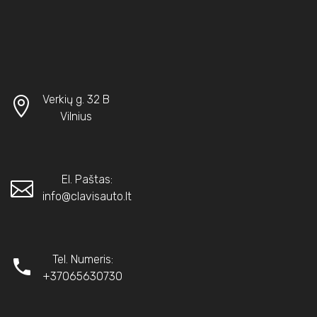
Verkių g. 32 B
Vilnius
El. Paštas:
info@clavisauto.lt
Tel. Numeris:
+37065630730