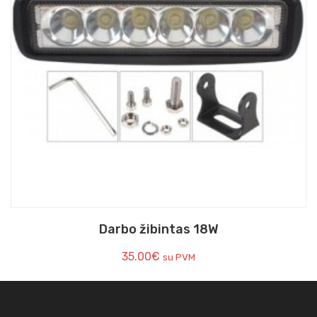
Darbo žibintas 18W
35.00
€
su PVM