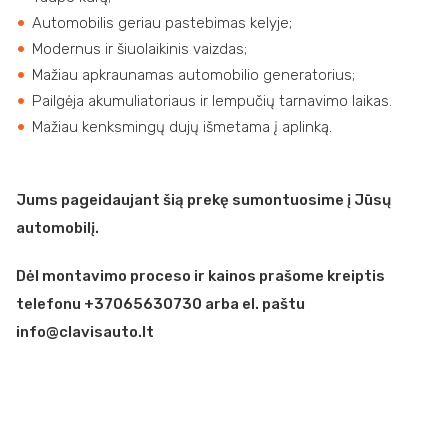
Automobilis geriau pastebimas kelyje;
Modernus ir šiuolaikinis vaizdas;
Mažiau apkraunamas automobilio generatorius;
Pailgėja akumuliatoriaus ir lempučių tarnavimo laikas.
Mažiau kenksmingų dujų išmetama į aplinką.
Jums pageidaujant šią prekę sumontuosime į Jūsų
automobilį.
Dėl montavimo proceso ir kainos prašome kreiptis
telefonu +37065630730 arba el. paštu
info@clavisauto.lt