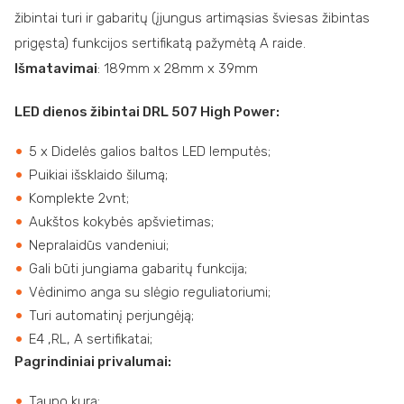
žibintai turi ir gabaritų (įjungus artimąsias šviesas žibintas
prigęsta) funkcijos sertifikatą pažymėtą A raide.
Išmatavimai
: 189mm x 28mm x 39mm
LED dienos žibintai DRL 507 High Power:
5 x Didelės galios baltos LED lemputės;
Puikiai išsklaido šilumą;
Komplekte 2vnt;
Aukštos kokybės apšvietimas;
Nepralaidūs vandeniui;
Gali būti jungiama gabaritų funkcija;
Vėdinimo anga su slėgio reguliatoriumi;
Turi automatinį perjungėją;
E4 ,RL, A sertifikatai;
Pagrindiniai privalumai:
Taupo kurą;