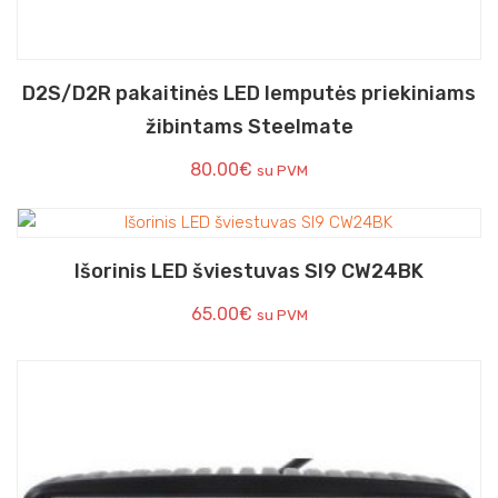
D2S/D2R pakaitinės LED lemputės priekiniams
žibintams Steelmate
80.00
€
su PVM
Išorinis LED šviestuvas SI9 CW24BK
65.00
€
su PVM