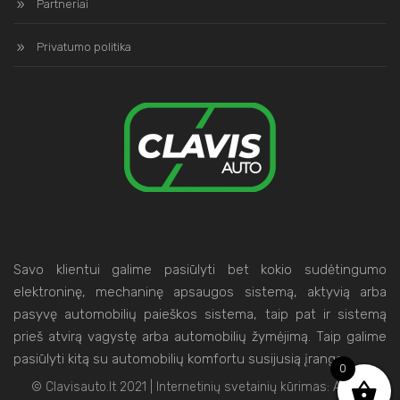
Partneriai
Privatumo politika
Savo klientui galime pasiūlyti bet kokio sudėtingumo
elektroninę, mechaninę apsaugos sistemą, aktyvią arba
pasyvę automobilių paieškos sistema, taip pat ir sistemą
prieš atvirą vagystę arba automobilių žymėjimą. Taip galime
pasiūlyti kitą su automobilių komfortu susijusią įrangą.
0
© Clavisauto.lt 2021 | Internetinių svetainių kūrimas:
Artix.lt