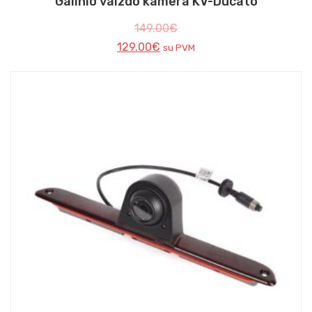
Galinio vaizdo kamera KV-Ducato
149.00
€
129.00
€
su PVM