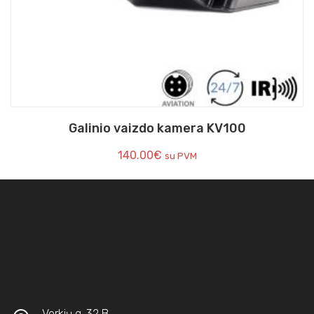
Galinio vaizdo kamera KV100
140.00
€
su PVM
Verkių g. 32 B