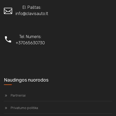
El. Paštas:
info@clavisauto.lt
Tel. Numeris:
+37065630730
Naudingos nuorodos
Partneriai
Privatumo politika