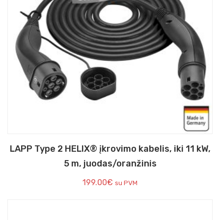
LAPP Type 2 HELIX® įkrovimo kabelis, iki 11 kW,
5 m, juodas/oranžinis
199.00
€
su PVM