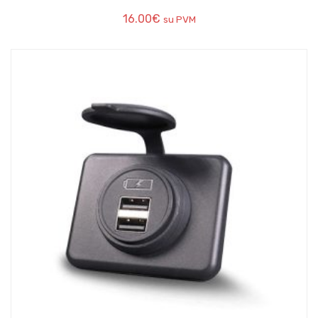
16.00
€
su PVM