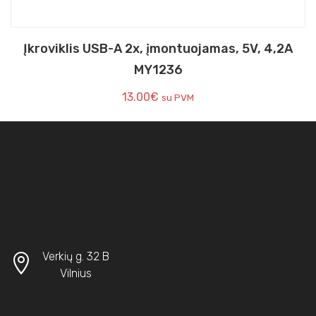
Įkroviklis USB-A 2x, įmontuojamas, 5V, 4,2A
MY1236
13.00
€
su PVM
Verkių g. 32 B
Vilnius