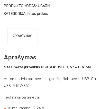
PRODUKTO KODAS:
UC63M
KATEGORIJA:
Kitos prekės
APRAŠYMAS
Aprašymas
Steelmate įkroviklis USB-A ir USB-C, 63W UC63M
Automobilinis pakrovėjas cigarečių žiebtuvėliui USB-C +
USB-A (5V/3A).
Techniniai parametrai:
įėjimo įtampa: 12-24 V