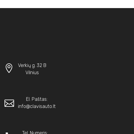
Verkių g. 32 B
Vilnius
El. Paštas:
info@clavisauto.lt
Tel. Numeris: