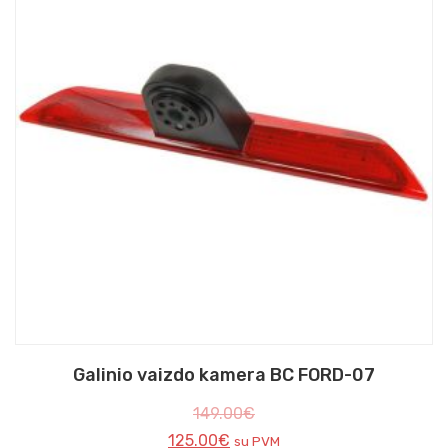
Galinio vaizdo kamera BC FORD-07
149.00
€
125.00
€
su PVM