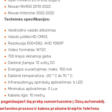
Opel movano 2010-2021(2gen)
Nissan NV400 2010-2022
Nissan Interstar 2022-2022
Techninės specifikacijos:
Veidrodins vaizdo atkūrimas
Vaizdo jutiklis:HD CMOS
Rezoliucija 500×582, AHD 1080P
Video formatas: NTSC
700 linijos skiriamoji geba
Darbinė įtampa: 12 voltų DC
Energijos suvartojimas: maks. 150 mA
Darbinė temperatūra: -20 ° C iki 70 ° C
Infraraudonųjų spindulių apšvietimas: 6 LED
Minimalus apšvietimas: 0 Lux
Kabelio ilgis: 10 metrų
pageidaujant šią prekę sumontuosime į Jūsų automobilį.
ontavimo proceso ir kainos prašome kreiptis telefonu