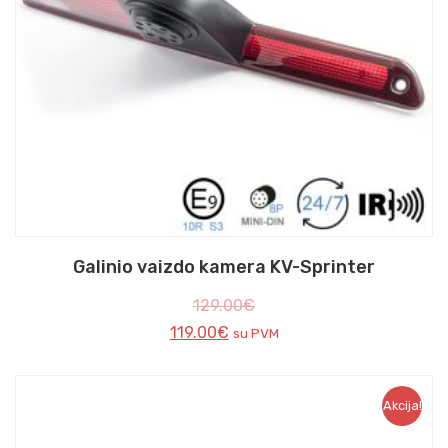
Galinio vaizdo kamera KV-Sprinter
129.00
€
119.00
€
su PVM
Akcija!