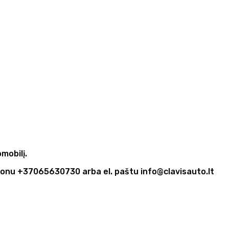
mobilį.
fonu +37065630730 arba el. paštu info@clavisauto.lt
Original
Current
price
price