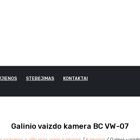
JIENOS
STEBĖJIMAS
KONTAKTAI
Galinio vaizdo kamera BC VW-07
 sistemos ir atbuinės eigos kameros
/
Kameros
/ Galinio vaiz