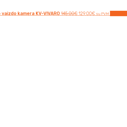
o vaizdo kamera KV-VIVARO
145.00
€
129.00
€
Į krepšel
su PVM