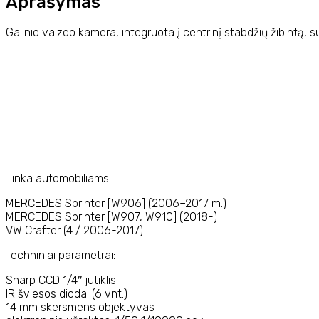
Aprašymas
07
Galinio vaizdo kamera, integruota į centrinį stabdžių žibintą
Tinka automobiliams:
MERCEDES Sprinter [W906] (2006–2017 m.)
MERCEDES Sprinter [W907, W910] (2018-)
VW Crafter (4 / 2006-2017)
Techniniai parametrai:
Sharp CCD 1/4″ jutiklis
IR šviesos diodai (6 vnt.)
14 mm skersmens objektyvas