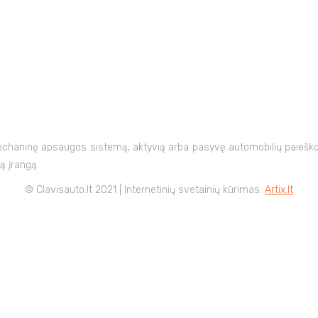
mechaninę apsaugos sistemą, aktyvią arba pasyvę automobilių paieškos
ą įrangą.
© Clavisauto.lt 2021 | Internetinių svetainių kūrimas:
Artix.lt