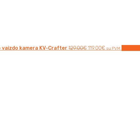
o vaizdo kamera KV-Crafter
129.00
€
119.00
€
Į krepšel
su PVM
Original
Current
price
price
was:
is:
145.00€.
129.00€.