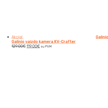
Akcija!
Galini
Galinio vaizdo kamera KV-Crafter
Original
Current
129.00
€
119.00
€
su PVM
price
price
was:
is:
129.00€.
119.00€.