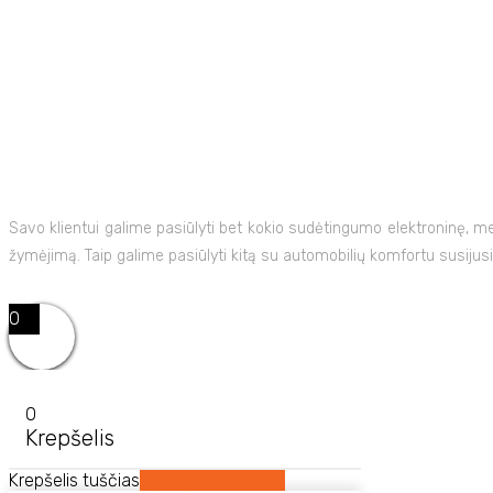
Savo klientui galime pasiūlyti bet kokio sudėtingumo elektroninę, 
žymėjimą. Taip galime pasiūlyti kitą su automobilių komfortu susijusi
0
0
Krepšelis
Krepšelis tuščias
Grįžti į parduotuvę