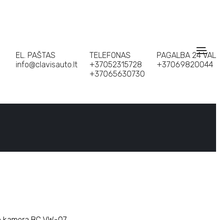
EL. PAŠTAS
TELEFONAS
PAGALBA 24 VAL
info@clavisauto.lt
+37052315728
+37069820044
+37065630730
do kamera BC VW-07