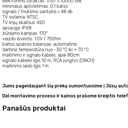
elektroninis užraktas: 1/50 1/10000 sek.
minimalus apšvietimas: 0,1 liukso
signalo / triukšmo santykis:> 48 db
TV sistema: NTSC
TV linijų skaičius: 420
apsauga: IP68
žiūrėjimo kampas: 170°
vaizdo išvestis: 1.0V / 75Ohm
baltos spalvos balansas: automatinis
darbinė temperatūra nuo -30 °C iki + 70 °C
maitinimo ir signalo kabelis: apie 80cm
signalo kabelio ilgis 10 m, RCA jungtys (CINCH)
maitinimo laido ilgis 1 m
Jums pageidaujant šią prekę sumontuosime į Jūsų auto
Dėl montavimo proceso ir kainos prašome kreiptis tele
Panašūs produktai