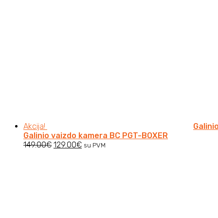
Akcija!
Galin
Galinio vaizdo kamera BC PGT-BOXER
Original
Current
149.00
€
129.00
€
su PVM
price
price
was:
is:
149.00€.
129.00€.