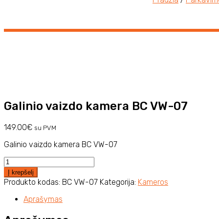
Galinio vaizdo kamera BC VW-07
149.00
€
su PVM
Galinio vaizdo kamera BC VW-07
produkto
kiekis:
Į krepšelį
Galinio
Produkto kodas:
BC VW-07
Kategorija:
Kameros
vaizdo
kamera
Aprašymas
BC
VW-