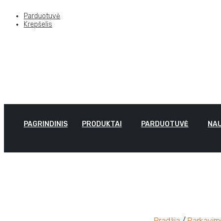
Parduotuvė
Krepšelis
PAGRINDINIS
PRODUKTAI
PARDUOTUVĖ
NAU
Pradžia
/
Parkavimo