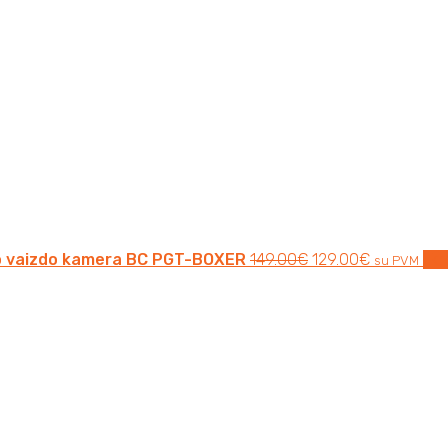
was:
is:
149.00€.
129.00€.
io vaizdo kamera BC PGT-BOXER
149.00
€
129.00
€
Į k
su PVM
Original
Current
price
price
was:
is:
129.00€.
119.00€.