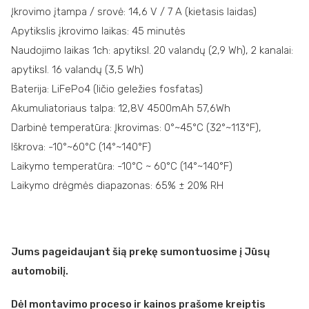
Įkrovimo įtampa / srovė: 14,6 V / 7 A (kietasis laidas)
Apytikslis įkrovimo laikas: 45 minutės
Naudojimo laikas 1ch: apytiksl. 20 valandų (2,9 Wh), 2 kanalai:
apytiksl. 16 valandų (3,5 Wh)
Baterija: LiFePo4 (ličio geležies fosfatas)
Akumuliatoriaus talpa: 12,8V 4500mAh 57,6Wh
Darbinė temperatūra: Įkrovimas: 0°~45°C (32°~113°F),
Iškrova: -10°~60°C (14°~140°F)
Laikymo temperatūra: -10°C ~ 60°C (14°~140°F)
Laikymo drėgmės diapazonas: 65% ± 20% RH
Jums pageidaujant šią prekę sumontuosime į Jūsų
automobilį.
Dėl montavimo proceso ir kainos prašome kreiptis