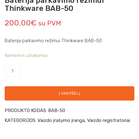
Baterija parkavimo režimui
Thinkware BAB-50
200.00
€
su PVM
Baterija parkavimo režimui Thinkware BAB-50
Išankstinis užsakymas
Į KREPŠELĮ
PRODUKTO KODAS:
BAB-50
KATEGORIJOS:
Vaizdo įrašymo įranga
,
Vaizdo registratoriai