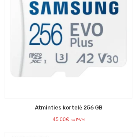
Atminties kortelė 256 GB
45.00
€
su PVM