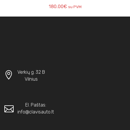
180.00
€
su PVM
Verkių g. 32 B
Vilnius
El. Paštas:
info@clavisauto.lt