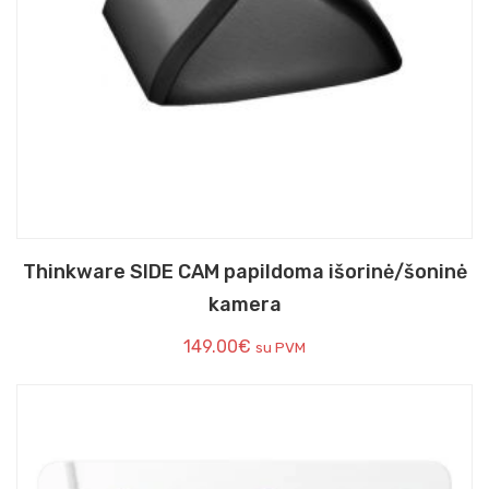
Thinkware SIDE CAM papildoma išorinė/šoninė
kamera
149.00
€
su PVM