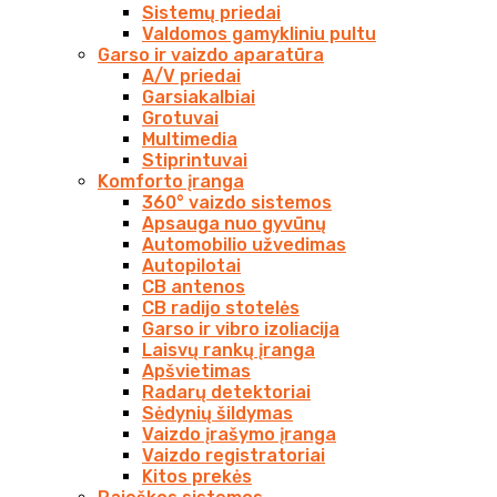
Sistemų priedai
Valdomos gamykliniu pultu
Garso ir vaizdo aparatūra
A/V priedai
Garsiakalbiai
Grotuvai
Multimedia
Stiprintuvai
Komforto įranga
360° vaizdo sistemos
Apsauga nuo gyvūnų
Automobilio užvedimas
Autopilotai
CB antenos
CB radijo stotelės
Garso ir vibro izoliacija
Laisvų rankų įranga
Apšvietimas
Radarų detektoriai
Sėdynių šildymas
Vaizdo įrašymo įranga
Vaizdo registratoriai
Kitos prekės