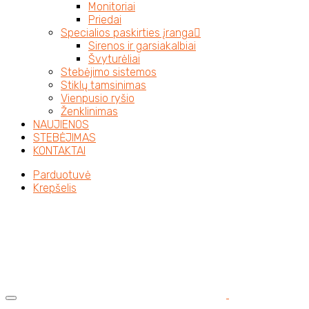
Monitoriai
Priedai
Specialios paskirties įranga
Sirenos ir garsiakalbiai
Švyturėliai
Stebėjimo sistemos
Stiklų tamsinimas
Vienpusio ryšio
Ženklinimas
NAUJIENOS
STEBĖJIMAS
KONTAKTAI
Parduotuvė
Krepšelis