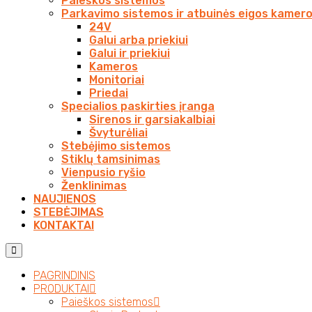
Paieškos sistemos
Parkavimo sistemos ir atbuinės eigos kamer
24V
Galui arba priekiui
Galui ir priekiui
Kameros
Monitoriai
Priedai
Specialios paskirties įranga
Sirenos ir garsiakalbiai
Švyturėliai
Stebėjimo sistemos
Stiklų tamsinimas
Vienpusio ryšio
Ženklinimas
NAUJIENOS
STEBĖJIMAS
KONTAKTAI
PAGRINDINIS
PRODUKTAI
Paieškos sistemos