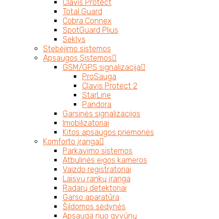
Clavis Protect
Total Guard
Cobra Connex
SpotGuard Plius
Seklys
Stebėjimo sistemos
Apsaugos Sistemos
GSM/GPS signalizacija
ProSauga
Clavis Protect 2
StarLine
Pandora
Garsinės signalizacijos
Imobilizatoriai
Kitos apsaugos priemonės
Komforto įranga
Parkavimo sistemos
Atbulinės eigos kameros
Vaizdo registratoriai
Laisvų rankų įranga
Radarų detektoriai
Garso aparatūra
Šildomos sėdynės
Apsauga nuo gyvūnų