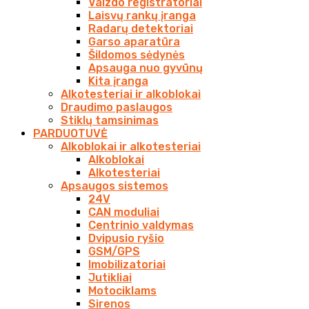
Vaizdo registratoriai
Laisvų rankų įranga
Radarų detektoriai
Garso aparatūra
Šildomos sėdynės
Apsauga nuo gyvūnų
Kita įranga
Alkotesteriai ir alkoblokai
Draudimo paslaugos
Stiklų tamsinimas
PARDUOTUVĖ
Alkoblokai ir alkotesteriai
Alkoblokai
Alkotesteriai
Apsaugos sistemos
24V
CAN moduliai
Centrinio valdymas
Dvipusio ryšio
GSM/GPS
Imobilizatoriai
Jutikliai
Motociklams
Sirenos