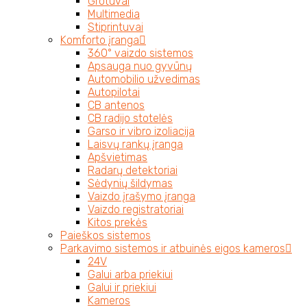
Grotuvai
Multimedia
Stiprintuvai
Komforto įranga
360° vaizdo sistemos
Apsauga nuo gyvūnų
Automobilio užvedimas
Autopilotai
CB antenos
CB radijo stotelės
Garso ir vibro izoliacija
Laisvų rankų įranga
Apšvietimas
Radarų detektoriai
Sėdynių šildymas
Vaizdo įrašymo įranga
Vaizdo registratoriai
Kitos prekės
Paieškos sistemos
Parkavimo sistemos ir atbuinės eigos kameros
24V
Galui arba priekiui
Galui ir priekiui
Kameros