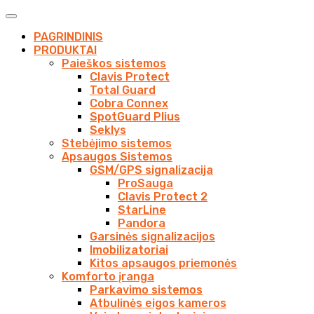
PAGRINDINIS
PRODUKTAI
Paieškos sistemos
Clavis Protect
Total Guard
Cobra Connex
SpotGuard Plius
Seklys
Stebėjimo sistemos
Apsaugos Sistemos
GSM/GPS signalizacija
ProSauga
Clavis Protect 2
StarLine
Pandora
Garsinės signalizacijos
Imobilizatoriai
Kitos apsaugos priemonės
Komforto įranga
Parkavimo sistemos
Atbulinės eigos kameros