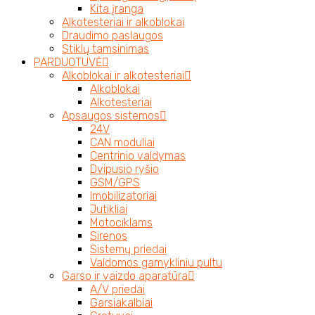
Kita įranga
Alkotesteriai ir alkoblokai
Draudimo paslaugos
Stiklų tamsinimas
PARDUOTUVĖ
Alkoblokai ir alkotesteriai
Alkoblokai
Alkotesteriai
Apsaugos sistemos
24V
CAN moduliai
Centrinio valdymas
Dvipusio ryšio
GSM/GPS
Imobilizatoriai
Jutikliai
Motociklams
Sirenos
Sistemų priedai
Valdomos gamykliniu pultu
Garso ir vaizdo aparatūra
A/V priedai
Garsiakalbiai