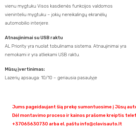
vienu mygtuku Visos kasdienės funkcijos valdomos
vieninteliu mygtuku – jokių nereikalingų ekranėlių
automobilio interjere.
Atnaujinimai su USB raktu
AL Priority yra nuolat tobulinama sistema. Atnaujinimai yra
nemokami ir yra atliekami USB raktu.
Mūsų įvertinimas:
Lazerių apsauga: 10/10 – geriausia pasaulyje
Jums pageidaujant šią prekę sumontuosime į Jūsų auto
Dėl montavimo proceso ir kainos prašome kreiptis tele
+37065630730 arba el. paštu info@clavisauto.lt