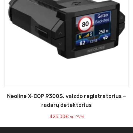
Neoline X-COP 9300S, vaizdo registratorius –
radarų detektorius
425.00
€
su PVM