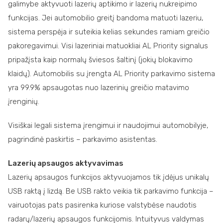
galimybe aktyvuoti lazerių aptikimo ir lazerių nukreipimo
funkcijas. Jei automobilio greitį bandoma matuoti lazeriu,
sistema perspėja ir suteikia kelias sekundes ramiam greičio
pakoregavimui. Visi lazeriniai matuokliai AL Priority signalus
pripažįsta kaip normalų šviesos šaltinį (jokių blokavimo
klaidų). Automobilis su įrengta AL Priority parkavimo sistema
yra 99.9% apsaugotas nuo lazerinių greičio matavimo
įrenginių.
Visiškai legali sistema įrengimui ir naudojimui automobilyje,
pagrindinė paskirtis – parkavimo asistentas.
Lazerių apsaugos aktyvavimas
Lazerių apsaugos funkcijos aktyvuojamos tik įdėjus unikalų
USB raktą į lizdą. Be USB rakto veikia tik parkavimo funkcija –
vairuotojas pats pasirenka kuriose valstybėse naudotis
radarų/lazerių apsaugos funkcijomis. Intuityvus valdymas