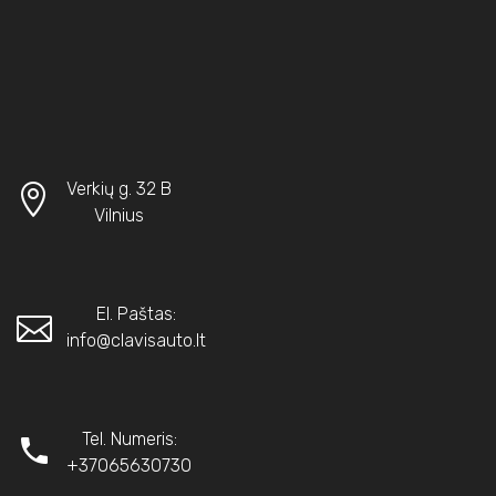
Verkių g. 32 B
Vilnius
El. Paštas:
info@clavisauto.lt
Tel. Numeris:
+37065630730