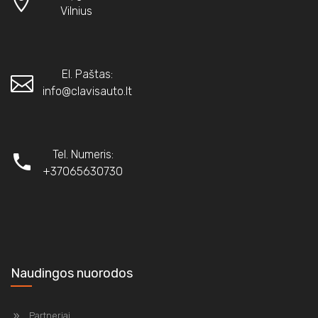
Vilnius
El. Paštas:
info@clavisauto.lt
Tel. Numeris:
+37065630730
Naudingos nuorodos
Partneriai