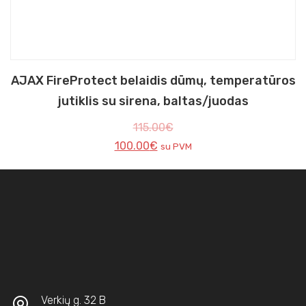
AJAX FireProtect belaidis dūmų, temperatūros
jutiklis su sirena, baltas/juodas
115.00
€
100.00
€
su PVM
Verkių g. 32 B