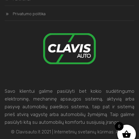
Privatumo politika
Savo klientui galime pasiūlyti bet kokio sudėtingumo
elektroninę, mechaninę apsaugos sistemą, aktyvią arba
pasyvę automobilių paieškos sistema, taip pat ir sistemą
prieš atvirą vagystę arba automobilių žymėjimą. Taip galime
pasiūlyti kitą su automobilių komfortu susijusią įrangą.
0
© Clavisauto.lt 2021 | Internetinių svetainių kūrimas:
Artix.lt