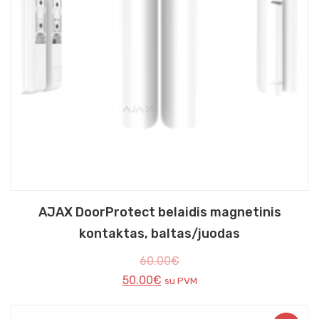
AJAX DoorProtect belaidis magnetinis
kontaktas, baltas/juodas
60.00
€
50.00
€
su PVM