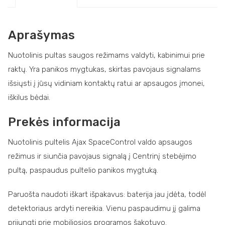
Aprašymas
Nuotolinis pultas saugos režimams valdyti, kabinimui prie
raktų. Yra panikos mygtukas, skirtas pavojaus signalams
išsiųsti į jūsų vidiniam kontaktų ratui ar apsaugos įmonei,
iškilus bėdai.
Prekės informacija
Nuotolinis pultelis Ajax SpaceControl valdo apsaugos
režimus ir siunčia pavojaus signalą į Centrinį stebėjimo
pultą, paspaudus pultelio panikos mygtuką.
Paruošta naudoti iškart išpakavus: baterija jau įdėta, todėl
detektoriaus ardyti nereikia. Vienu paspaudimu jį galima
prijungti prie mobiliosios programos šakotuvo.