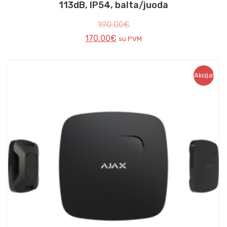
113dB, IP54, balta/juoda
190.00
€
170.00
€
su PVM
Akcija!