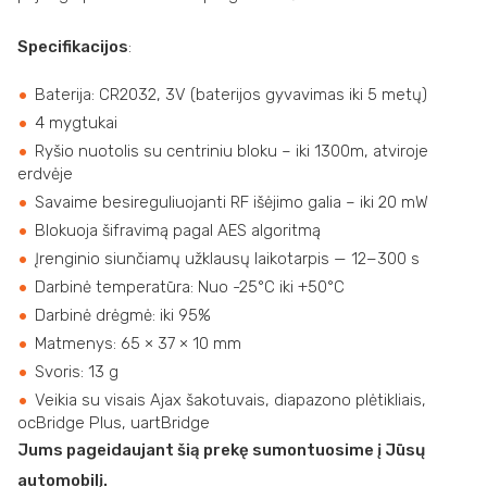
Specifikacijos
:
Baterija: CR2032, 3V (baterijos gyvavimas iki 5 metų)
4 mygtukai
Ryšio nuotolis su centriniu bloku – iki 1300m, atviroje
erdvėje
Savaime besireguliuojanti RF išėjimo galia – iki 20 mW
Blokuoja šifravimą pagal AES algoritmą
Įrenginio siunčiamų užklausų laikotarpis — 12−300 s
Darbinė temperatūra: Nuo -25°С iki +50°С
Darbinė drėgmė: iki 95%
Matmenys: 65 × 37 × 10 mm
Svoris: 13 g
Veikia su visais Ajax šakotuvais, diapazono plėtikliais,
ocBridge Plus, uartBridge
Jums pageidaujant šią prekę sumontuosime į Jūsų
automobilį.