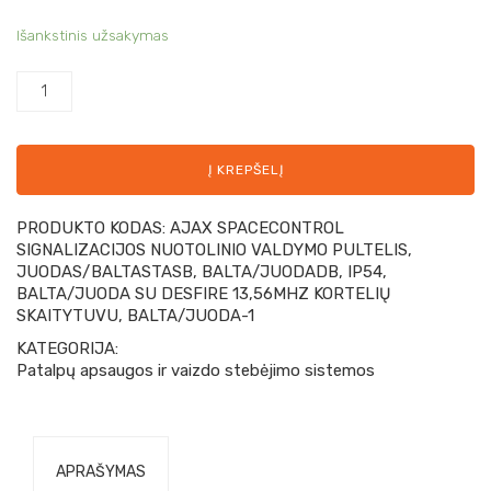
Išankstinis užsakymas
Į KREPŠELĮ
PRODUKTO KODAS:
AJAX SPACECONTROL
SIGNALIZACIJOS NUOTOLINIO VALDYMO PULTELIS,
JUODAS/BALTASTASB, BALTA/JUODADB, IP54,
BALTA/JUODA SU DESFIRE 13,56MHZ KORTELIŲ
SKAITYTUVU, BALTA/JUODA-1
KATEGORIJA:
Patalpų apsaugos ir vaizdo stebėjimo sistemos
APRAŠYMAS