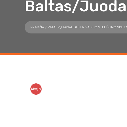
Baltas/juoda
PRADŽIA
/
PATALPŲ APSAUGOS IR VAIZDO STEBĖJIMO SIST
Akcija!