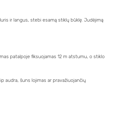
uris ir langus, stebi esamą stiklų būklę. Judėjimą
udėjimas patalpoje fiksuojamas 12 m atstumu, o stiklo
kaip audra, šuns lojimas ar pravažiuojančių