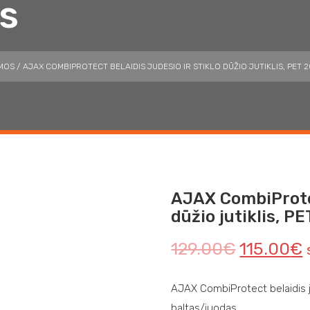
s
EMOS
/ AJAX COMBIPROTECT BELAIDIS JUDESIO IR STIKLO DŪŽIO JUTIKLIS, PET 
AJAX CombiProtec
dūžio jutiklis, P
129.00
€
115.00
€
AJAX CombiProtect belaidis jud
baltas/juodas