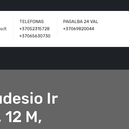
TELEFONAS
PAGALBA 24 VAL
o.lt
+37052315728
+37069820044
+37065630730
desio Ir
 12 M,