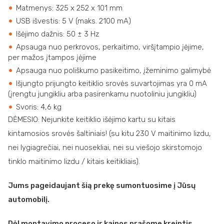
Matmenys: 325 x 252 x 101 mm
USB išvestis: 5 V (maks. 2100 mA)
Išėjimo dažnis: 50 ± 3 Hz
Apsauga nuo perkrovos, perkaitimo, viršįtampio įėjime,
per mažos įtampos įėjime
Apsauga nuo poliškumo pasikeitimo, įžeminimo galimybė
Išjungto prijungto keitiklio srovės suvartojimas yra 0 mA
(įrengtu jungikliu arba pasirenkamu nuotoliniu jungikliu)
Svoris: 4,6 kg
DĖMESIO:
Nejunkite keitiklio išėjimo kartu su kitais
kintamosios srovės šaltiniais!
(su kitu 230 V maitinimo lizdu,
nei lygiagrečiai, nei nuosekliai, nei su viešojo skirstomojo
tinklo maitinimo lizdu / kitais keitikliais).
Jums pageidaujant šią prekę sumontuosime į Jūsų
automobilį.
Dėl montavimo proceso ir kainos prašome kreiptis