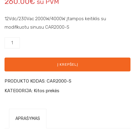
260.00
€
su PVM
12Vdc/230Vac 2000W/4000W Įtampos keitiklis su
modifikuotu sinusu CAR2000-S
Į KREPŠELĮ
PRODUKTO KODAS:
CAR2000-S
KATEGORIJA:
Kitos prekės
APRAŠYMAS