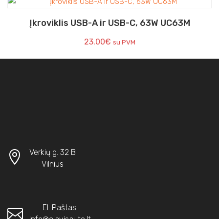
Įkroviklis USB-A ir USB-C, 63W UC63M
23.00
€
su PVM
Verkių g. 32 B
Vilnius
El. Paštas: