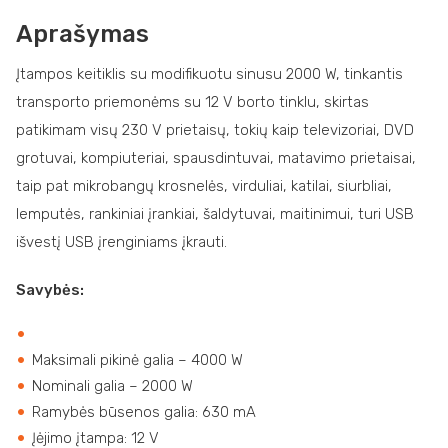
Aprašymas
Įtampos keitiklis su modifikuotu sinusu 2000 W, tinkantis
transporto priemonėms su 12 V borto tinklu, skirtas
patikimam visų 230 V prietaisų, tokių kaip televizoriai, DVD
grotuvai, kompiuteriai, spausdintuvai, matavimo prietaisai,
taip pat mikrobangų krosnelės, virduliai, katilai, siurbliai,
lemputės, rankiniai įrankiai, šaldytuvai, maitinimui, turi USB
išvestį USB įrenginiams įkrauti.
Savybės:
Maksimali pikinė galia – 4000 W
Nominali galia – 2000 W
Ramybės būsenos galia: 630 mA
Įėjimo įtampa: 12 V