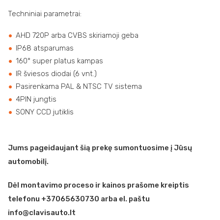
Techniniai parametrai:
AHD 720P arba CVBS skiriamoji geba
IP68 atsparumas
160° super platus kampas
IR šviesos diodai (6 vnt.)
Pasirenkama PAL & NTSC TV sistema
4PIN jungtis
SONY CCD jutiklis
Jums pageidaujant šią prekę sumontuosime į Jūsų
automobilį.
Dėl montavimo proceso ir kainos prašome kreiptis
telefonu +37065630730 arba el. paštu
info@clavisauto.lt