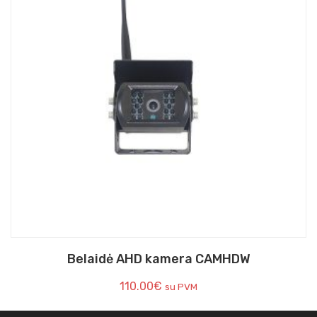
Belaidė AHD kamera CAMHDW
110.00
€
su PVM