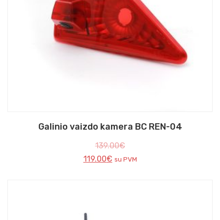
Galinio vaizdo kamera BC REN-04
139.00
€
119.00
€
su PVM