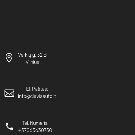
Verkių g. 32 B
Vilnius
El. Paštas:
info@clavisauto.lt
Tel. Numeris:
+37065630730