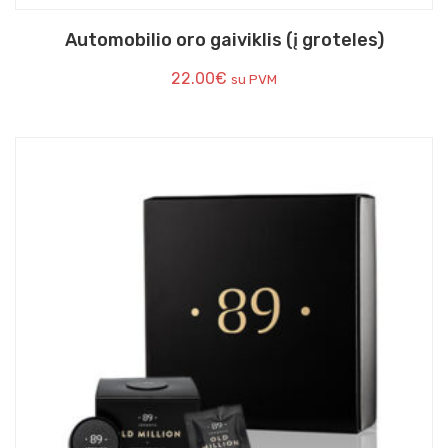
Automobilio oro gaiviklis (į groteles)
22.00
€
su PVM