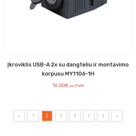
Įkroviklis USB-A 2x su dangteliu ir montavimo
korpusu MY1106-1H
16.00
€
su PVM
←
1
2
3
4
5
6
→