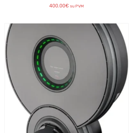
400.00
€
su PVM