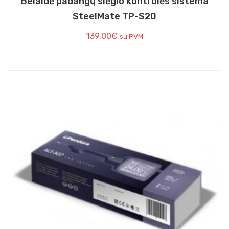
Belaidė padangų slėgio kontrolės sistema
SteelMate TP-S20
139.00
€
su PVM